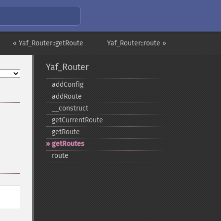
« Yaf_Router::getRoute
Yaf_Router::route »
Yaf_Router
addConfig
addRoute
_​_​construct
getCurrentRoute
getRoute
getRoutes
route