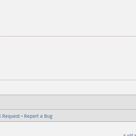
l Request
•
Report a Bug
＋
add a