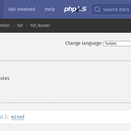
Get Involved
Help
Search docs
ntiler
Yaf
Yaf_Router
Change language:
outes
s
():
mixed