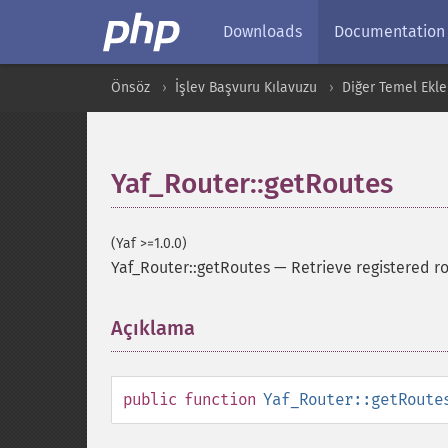
Downloads
Documentation
Önsöz
İşlev Başvuru Kılavuzu
Diğer Temel Ekle
Yaf_Router::getRoutes
(Yaf >=1.0.0)
Yaf_Router::getRoutes
—
Retrieve registered r
Açıklama
¶
public
function
Yaf_Router::getRoute