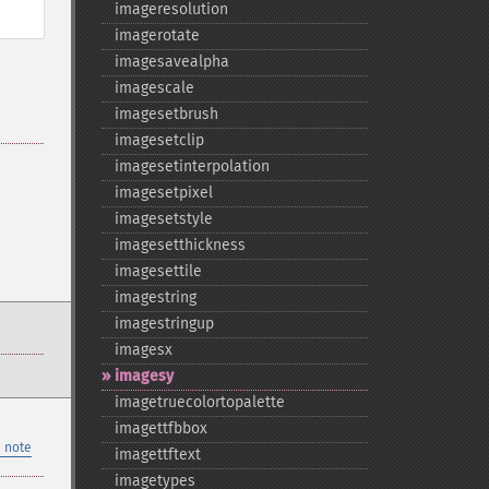
imageresolution
imagerotate
imagesavealpha
imagescale
imagesetbrush
imagesetclip
imagesetinterpolation
imagesetpixel
imagesetstyle
imagesetthickness
imagesettile
imagestring
imagestringup
imagesx
imagesy
imagetruecolortopalette
imagettfbbox
 note
imagettftext
imagetypes