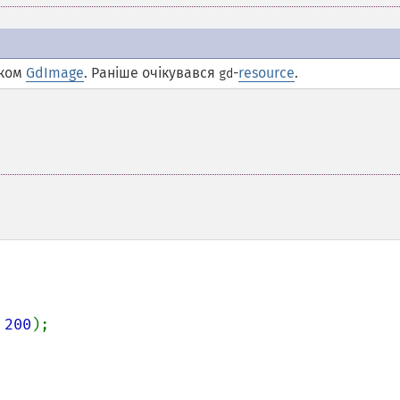
иком
GdImage
. Раніше очікувався
-
resource
.
gd
 
200
);
