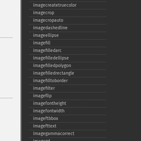
imagecreatetruecolor
imagecrop
imagecropauto
imagedashedline
imageellipse
imagefill
imagefilledarc
imagefilledellipse
imagefilledpolygon
imagefilledrectangle
imagefilltoborder
imagefilter
imageflip
imagefontheight
imagefontwidth
imageftbbox
imagefttext
imagegammacorrect