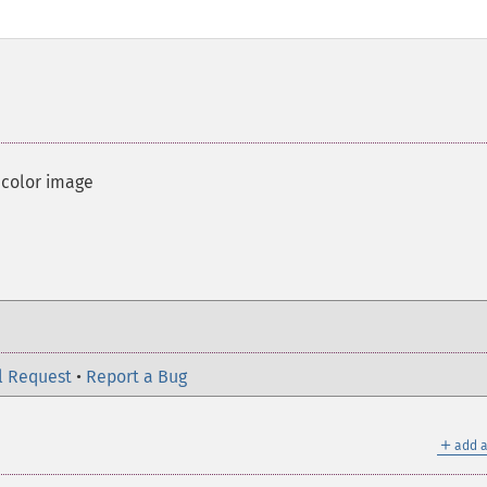
 color image
l Request
•
Report a Bug
＋
add a