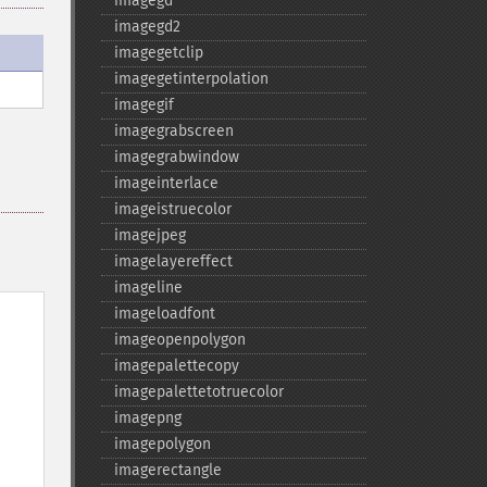
imagegd
imagegd2
imagegetclip
imagegetinterpolation
imagegif
imagegrabscreen
imagegrabwindow
imageinterlace
imageistruecolor
imagejpeg
imagelayereffect
imageline
imageloadfont
imageopenpolygon
imagepalettecopy
imagepalettetotruecolor
imagepng
imagepolygon
imagerectangle