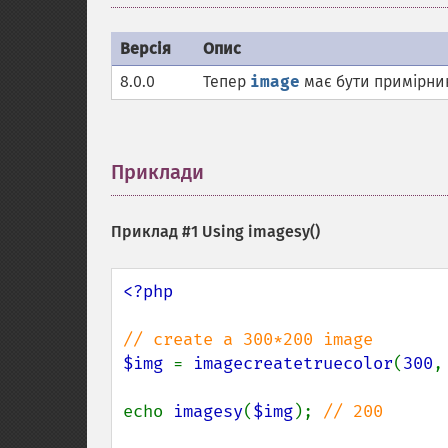
Версія
Опис
8.0.0
Тепер
image
має бути примірн
Приклади
¶
Приклад #1 Using
imagesy()
<?php

$img 
= 
imagecreatetruecolor
(
300
,
echo 
imagesy
(
$img
); 
// 200
