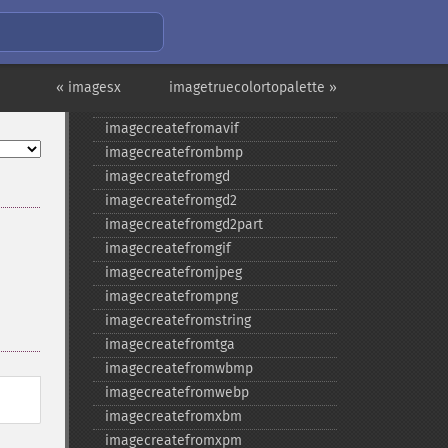
imagecopymerge
imagecopymergegray
imagecopyresampled
imagecopyresized
« imagesx
imagetruecolortopalette »
imagecreate
imagecreatefromavif
imagecreatefrombmp
imagecreatefromgd
imagecreatefromgd2
imagecreatefromgd2part
imagecreatefromgif
imagecreatefromjpeg
imagecreatefrompng
imagecreatefromstring
imagecreatefromtga
imagecreatefromwbmp
imagecreatefromwebp
imagecreatefromxbm
imagecreatefromxpm