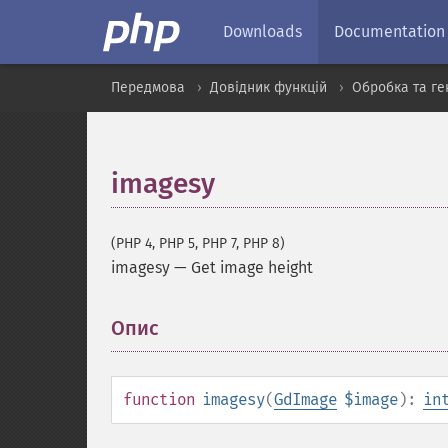
Downloads
Documentation
Передмова
Довідник функцій
Обробка та ге
imagesy
(PHP 4, PHP 5, PHP 7, PHP 8)
imagesy
—
Get image height
Опис
¶
function
imagesy
(
GdImage
$image
):
in