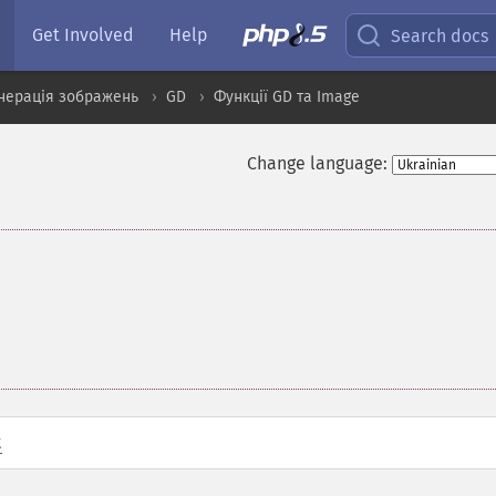
Get Involved
Help
Search docs
нерація зображень
GD
Функції GD та Image
Change language:
t