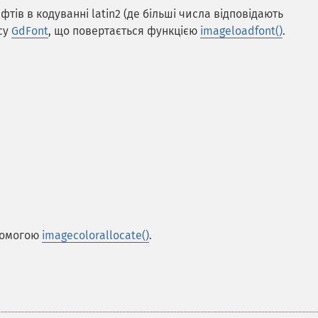
ифтів в кодуванні latin2 (де більші числа відповідають
су
GdFont
, що повертається функцією
imageloadfont()
.
опомогою
imagecolorallocate()
.