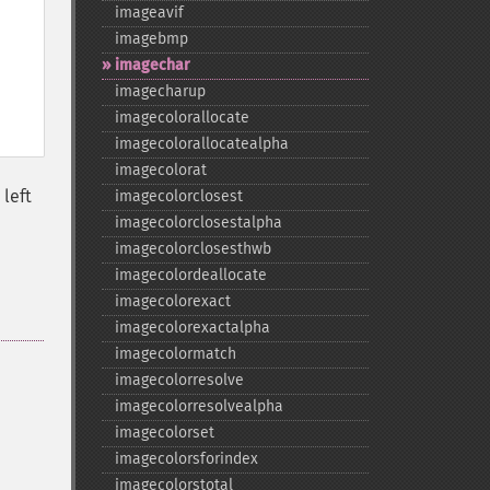
imageavif
imagebmp
imagechar
imagecharup
imagecolorallocate
imagecolorallocatealpha
imagecolorat
 left
imagecolorclosest
imagecolorclosestalpha
imagecolorclosesthwb
imagecolordeallocate
imagecolorexact
imagecolorexactalpha
imagecolormatch
imagecolorresolve
imagecolorresolvealpha
imagecolorset
imagecolorsforindex
imagecolorstotal