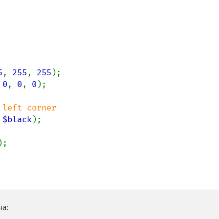
5
, 
255
, 
255
 
0
, 
0
, 
0
);

 
$black
);

на: