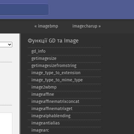
« imagebmp
imagecharup »
Функції GD та Image
gd_​info
getimagesize
getimagesizefromstring
image_​type_​to_​extension
image_​type_​to_​mime_​type
image2wbmp
imageaffine
imageaffinematrixconcat
imageaffinematrixget
imagealphablending
imageantialias
imagearc