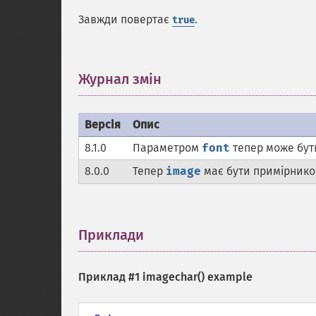
Завжди повертає
.
true
Журнал змін
¶
Версія
Опис
8.1.0
Параметром
font
тепер може бут
8.0.0
Тепер
image
має бути примірник
Приклади
¶
Приклад #1
imagechar()
example