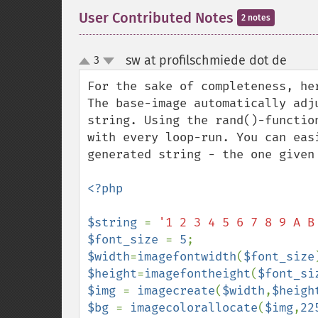
User Contributed Notes
2 notes
sw at profilschmiede dot de
3
¶
up
down
For the sake of completeness, her
The base-image automatically adj
string. Using the rand()-functio
with every loop-run. You can eas
generated string - the one given 
<?php

$string 
= 
'1 2 3 4 5 6 7 8 9 A B
$font_size 
= 
5
$width
=
imagefontwidth
(
$font_size
$height
=
imagefontheight
(
$font_si
$img 
= 
imagecreate
(
$width
,
$heigh
$bg 
= 
imagecolorallocate
(
$img
,
22