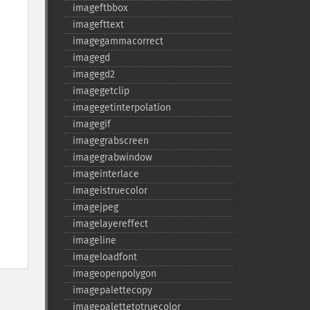
imageftbbox
imagefttext
imagegammacorrect
imagegd
imagegd2
imagegetclip
imagegetinterpolation
imagegif
imagegrabscreen
imagegrabwindow
imageinterlace
imageistruecolor
imagejpeg
imagelayereffect
imageline
imageloadfont
imageopenpolygon
imagepalettecopy
imagepalettetotruecolor