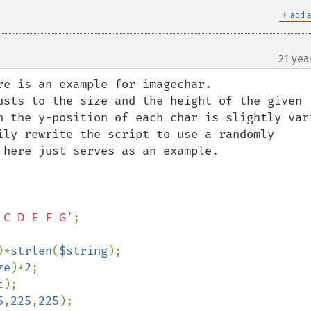
＋
add a
21 yea
e is an example for imagechar. 

usts to the size and the height of the given 
n the y-position of each char is slightly vari
ily rewrite the script to use a randomly 
here just serves as an example.

 C D E F G'
)*
strlen
(
$string
ze
)*
2
t
5
,
225
,
225