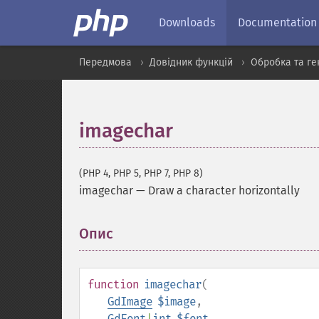
Downloads
Documentation
Передмова
Довідник функцій
Обробка та ге
imagechar
(PHP 4, PHP 5, PHP 7, PHP 8)
imagechar
—
Draw a character horizontally
Опис
¶
function
imagechar
(
GdImage
$image
,
GdFont
|
int
$font
,