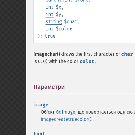
int
$x
,
int
$y
,
string
$char
,
int
$color
):
true
imagechar()
draws the first character of
char
is 0, 0) with the color
color
.
Параметри
¶
image
Об'єкт
GdImage
, що повертається однією
imagecreatetruecolor()
.
font