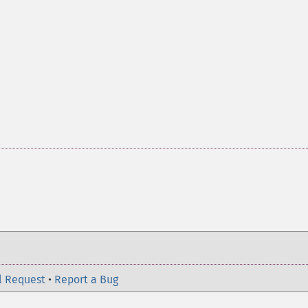
l Request
•
Report a Bug