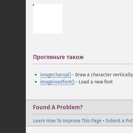
Прогляньте також
¶
imagecharup()
- Draw a character vertically
imageloadfont()
- Load a new font
Found A Problem?
Learn How To Improve This Page
•
Submit a Pul