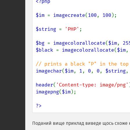
<?php

$im 
= 
imagecreate
(
100
, 
100
);

$string 
= 
'PHP'
;

$bg 
= 
imagecolorallocate
(
$im
, 
25
$black 
= 
imagecolorallocate
(
$im
,
imagechar
(
$im
, 
1
, 
0
, 
0
, 
$string
,
header
(
'Content-type: image/png'
imagepng
(
$im
);

?>
Поданий вище приклад виведе щось схоже 