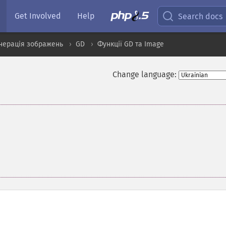
Get Involved
Help
Search docs
нерація зображень
GD
Функції GD та Image
Change language: