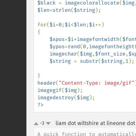
$black 
= 
imagecolorallocate
(
$img
$len
=
strlen
(
$string
);

for(
$i
=
0
;
$i
<
$len
;
$i
++)

{

$xpos
=
$i
*
imagefontwidth
(
$fon
$ypos
=
rand
(
0
,
imagefontheight
imagechar
(
$img
,
$font_size
,
$x
$string 
= 
substr
(
$string
,
1
);
header
(
"Content-Type: image/gif"
imagegif
(
$img
imagedestroy
(
$img
?>
liam dot wiltshire at lineone dot
-3
up
down
A quick function to automaticall