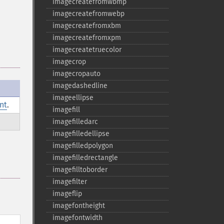
imagecreatefromwbmp
imagecreatefromwebp
imagecreatefromxbm
imagecreatefromxpm
imagecreatetruecolor
imagecrop
imagecropauto
imagedashedline
imageellipse
int
.
imagefill
imagefilledarc
imagefilledellipse
imagefilledpolygon
imagefilledrectangle
imagefilltoborder
imagefilter
imageflip
imagefontheight
imagefontwidth