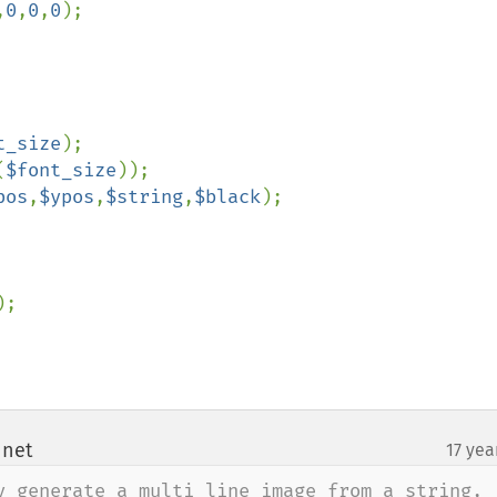
,
0
,
0
,
0
t_size
);

(
$font_size
));

pos
,
$ypos
,
$string
,
$black
);

    

 net
17 yea
¶
y generate a multi line image from a string, 