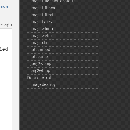
imagetruecolortopalette
 note
imagettfbbox
imagettftext
imagetypes
rs ago
imagewbmp
imagewebp
imagexbm
ed 
iptcembed
iptcparse
jpeg2wbmp
png2wbmp
Deprecated
imagedestroy