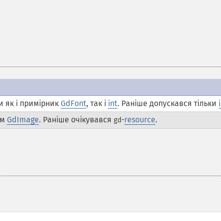
и як і примірник
GdFont
, так і
int
. Раніше допускався тільки
ом
GdImage
. Раніше очікувався
-
resource
.
gd