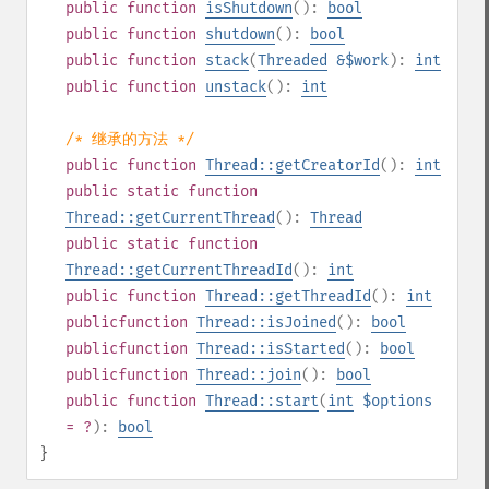
public
function
isShutdown
():
bool
public
function
shutdown
():
bool
public
function
stack
(
Threaded
&$work
):
int
public
function
unstack
():
int
/* 继承的方法 */
public
function
Thread::getCreatorId
():
int
public
static
function
Thread::getCurrentThread
():
Thread
public
static
function
Thread::getCurrentThreadId
():
int
public
function
Thread::getThreadId
():
int
public
function
Thread::isJoined
():
bool
public
function
Thread::isStarted
():
bool
public
function
Thread::join
():
bool
public
function
Thread::start
(
int
$options
= ?
):
bool
}