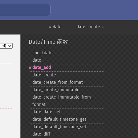
« date
date_create »
Date/Time 函数
checkdate
date
date_​add
date_​create
date_​create_​from_​format
date_​create_​immutable
date_​create_​immutable_​from_​
format
date_​date_​set
date_​default_​timezone_​get
date_​default_​timezone_​set
date_​diff