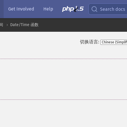
Get Involved
Help
Search docs
间
Date/Time 函数
切换语言: