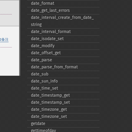
date_​format
date_​get_​last_​errors
date_​interval_​create_​from_​date_​
string
date_​interval_​format
date_​isodate_​set
加备注
date_​modify
date_​offset_​get
date_​parse
date_​parse_​from_​format
date_​sub
date_​sun_​info
date_​time_​set
date_​timestamp_​get
date_​timestamp_​set
date_​timezone_​get
date_​timezone_​set
getdate
gettimeofday