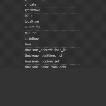
gmdate
gmmktime
idate
localtime
microtime
mktime
strtotime
time
timezone_​abbreviations_​list
timezone_​identifiers_​list
timezone_​location_​get
timezone_​name_​from_​abbr
timezone_​name_​get
timezone_​offset_​get
timezone_​open
timezone_​transitions_​get
timezone_​version_​get
Privacy policy
Deprecated