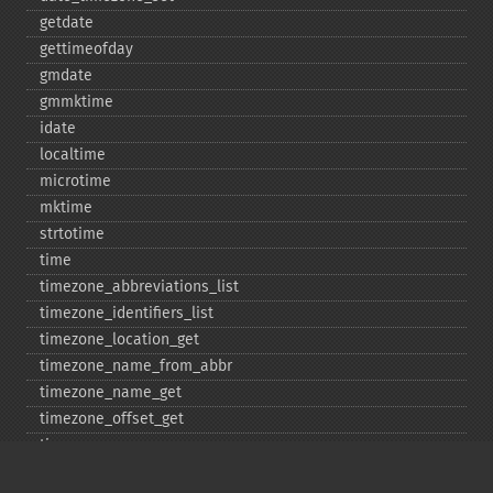
getdate
gettimeofday
gmdate
gmmktime
idate
localtime
microtime
mktime
strtotime
time
timezone_​abbreviations_​list
timezone_​identifiers_​list
timezone_​location_​get
timezone_​name_​from_​abbr
timezone_​name_​get
timezone_​offset_​get
timezone_​open
timezone_​transitions_​get