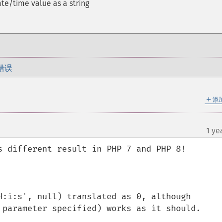
te/time value as a string
错误
＋
添
1 ye
s different result in PHP 7 and PHP 8!

H:i:s', null) translated as 0, although 
 parameter specified) works as it should.
