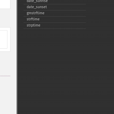
date_​sunrise
date_​sunset
gmstrftime
strftime
strptime