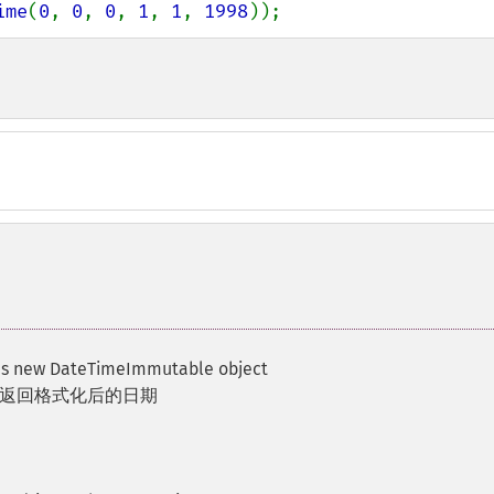
ime
(
0
, 
0
, 
0
, 
1
, 
1
, 
1998
));
ns new DateTimeImmutable object
式返回格式化后的日期