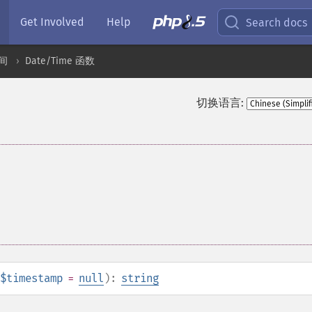
Get Involved
Help
Search docs
间
Date/Time 函数
切换语言:
$timestamp
=
null
):
string