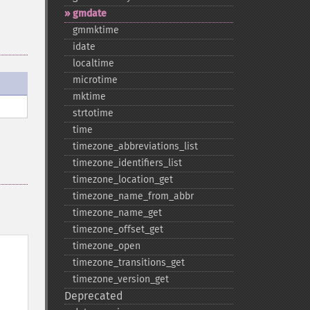
gmdate
gmmktime
idate
localtime
microtime
mktime
strtotime
time
timezone_​abbreviations_​list
timezone_​identifiers_​list
timezone_​location_​get
timezone_​name_​from_​abbr
timezone_​name_​get
timezone_​offset_​get
timezone_​open
timezone_​transitions_​get
timezone_​version_​get
Deprecated