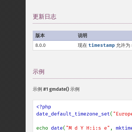
更新日志
¶
版本
说明
8.0.0
现在
timestamp
允许为 n
示例
¶
示例 #1
gmdate()
示例
<?php

date_default_timezone_set
(
"Europ
echo 
date
(
"M d Y H:i:s e"
, 
mktim