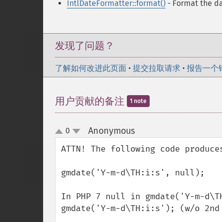
IntlDateFormatter::format()
- Format the da
发现了问题？
了解如何改进此页面
•
提交拉取请求
•
报告一个
用户贡献的备注
1 note
Anonymous
0
¶
up
down
ATTN! The following code produce
gmdate('Y-m-d\TH:i:s', null);

In PHP 7 null in gmdate('Y-m-d\T
gmdate('Y-m-d\TH:i:s'); (w/o 2nd