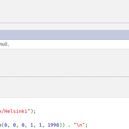
ull。
e/Helsinki"
);

e
(
0
, 
0
, 
0
, 
1
, 
1
, 
1998
)) . 
"\n"
;
