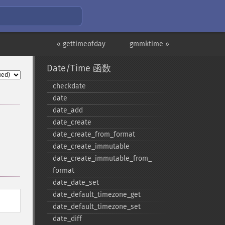
« gettimeofday
gmmktime »
Date/Time 函数
checkdate
date
date_​add
date_​create
date_​create_​from_​format
date_​create_​immutable
date_​create_​immutable_​from_​
format
date_​date_​set
date_​default_​timezone_​get
date_​default_​timezone_​set
date_​diff