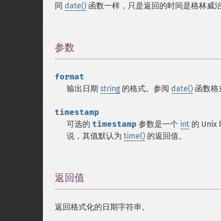
同
date()
函数一样，只是返回的时间是格林威治
参数
¶
format
输出日期
string
的格式。参阅
date()
函数格
timestamp
可选的
timestamp
参数是一个
int
的 Un
说，其值默认为
time()
的返回值。
返回值
¶
返回格式化的日期字符串。