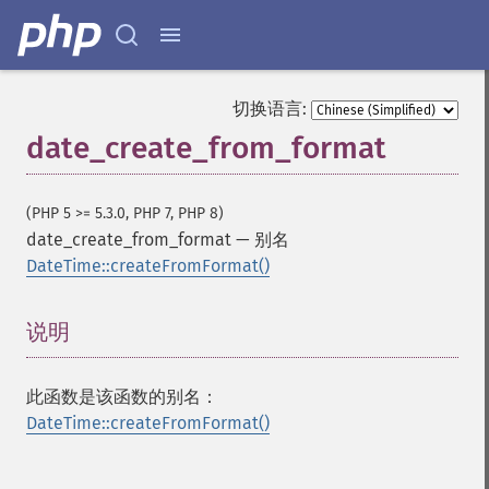
切换语言:
date_create_from_format
(PHP 5 >= 5.3.0, PHP 7, PHP 8)
date_create_from_format
—
别名
DateTime::createFromFormat()
说明
¶
此函数是该函数的别名：
DateTime::createFromFormat()