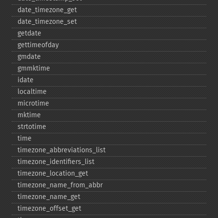
date_​timezone_​get
date_​timezone_​set
getdate
gettimeofday
gmdate
gmmktime
idate
localtime
microtime
mktime
strtotime
time
timezone_​abbreviations_​list
timezone_​identifiers_​list
timezone_​location_​get
timezone_​name_​from_​abbr
timezone_​name_​get
timezone_​offset_​get