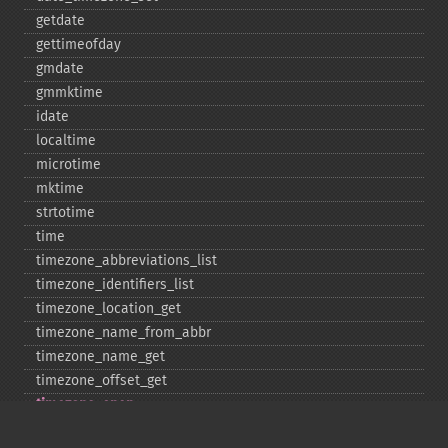
getdate
gettimeofday
gmdate
gmmktime
idate
localtime
microtime
mktime
strtotime
time
timezone_​abbreviations_​list
timezone_​identifiers_​list
timezone_​location_​get
timezone_​name_​from_​abbr
timezone_​name_​get
timezone_​offset_​get
timezone_​open
timezone_​transitions_​get