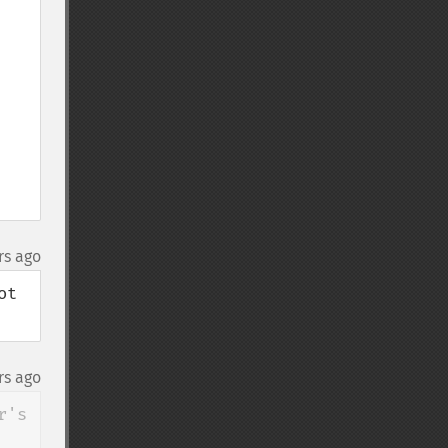
rs ago
t 
rs ago
's 