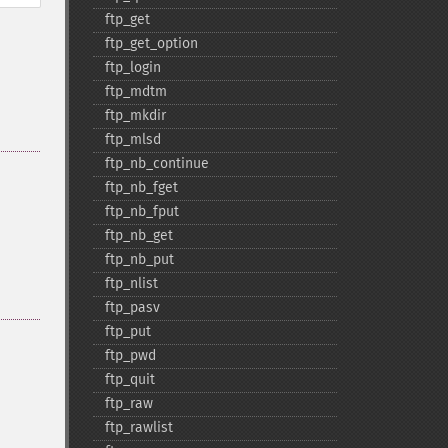
ftp_​get
ftp_​get_​option
ftp_​login
ftp_​mdtm
ftp_​mkdir
ftp_​mlsd
ftp_​nb_​continue
ftp_​nb_​fget
ftp_​nb_​fput
ftp_​nb_​get
ftp_​nb_​put
ftp_​nlist
ftp_​pasv
ftp_​put
ftp_​pwd
ftp_​quit
ftp_​raw
ftp_​rawlist