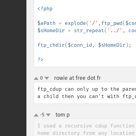
<?php

$aPath 
= 
explode
(
'/'
,
ftp_pwd
(
$co
$sHomeDir 
= 
str_repeat
(
'../'
, 
co
ftp_chdir
(
$conn_id
, 
$sHomeDir
);

?>
rowie at free dot fr
0
¶
up
down
ftp_cdup can only up to the pare
a child then you can't with ftp_
tom p
-5
¶
up
down
I used a recursive cdup function
home directory from any location 