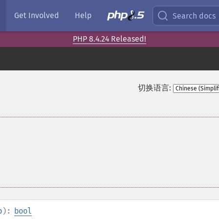
Get Involved
Help
Search docs
PHP 8.4.24 Released!
切换语言:
p
):
bool