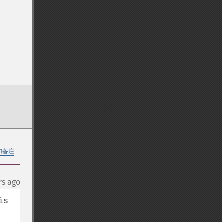
加备注
rs ago
s 