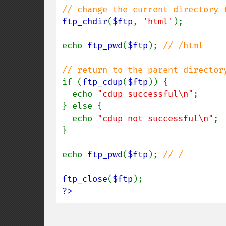
ftp_chdir
(
$ftp
, 
'html'
); 

echo 
ftp_pwd
(
$ftp
); 
// /html 

if (
ftp_cdup
(
$ftp
)) { 

  echo 
"cdup successful\n"
; 

} else { 

  echo 
"cdup not successful\n"
; 

} 

echo 
ftp_pwd
(
$ftp
); 
// / 

ftp_close
(
$ftp
?>