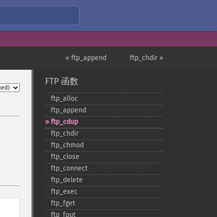
« ftp_append
ftp_chdir »
FTP 函数
ftp_​alloc
ftp_​append
ftp_​cdup
ftp_​chdir
ftp_​chmod
ftp_​close
ftp_​connect
ftp_​delete
ftp_​exec
ftp_​fget
ftp_​fput