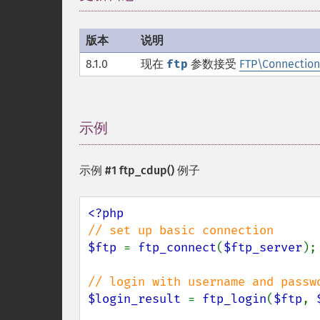
版本
说明
8.1.0
现在
ftp
参数接受
FTP\Connection
示例
¶
示例 #1
ftp_cdup()
例子
$ftp 
= 
ftp_connect
(
$ftp_server
); 
$login_result 
= 
ftp_login
(
$ftp
, 