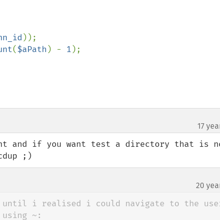
nn_id
unt
(
$aPath
) - 
1
);

17 yea
nt and if you want test a directory that is no
cdup ;)
20 yea
 until i realised i could navigate to the user
using ~:
