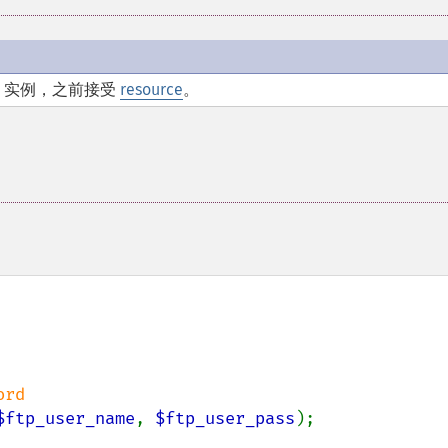
实例，之前接受
resource
。


$ftp_user_name
, 
$ftp_user_pass
); 
