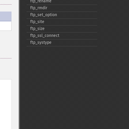
ftp_​rename
ftp_​rmdir
ftp_​set_​option
ftp_​site
ftp_​size
ftp_​ssl_​connect
ftp_​systype