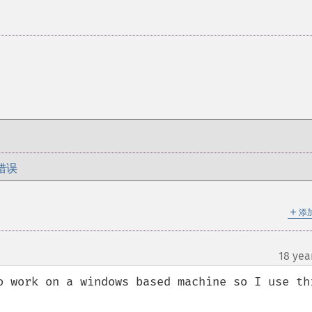
错误
＋
添
18 yea
o work on a windows based machine so I use thi