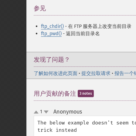
参见
¶
ftp_chdir()
- 在 FTP 服务器上改变当前目录
ftp_pwd()
- 返回当前目录名
发现了问题？
了解如何改进此页面
•
提交拉取请求
•
报告一个
用户贡献的备注
3 notes
Anonymous
1
¶
up
down
The below example doesn't seem t
trick instead
