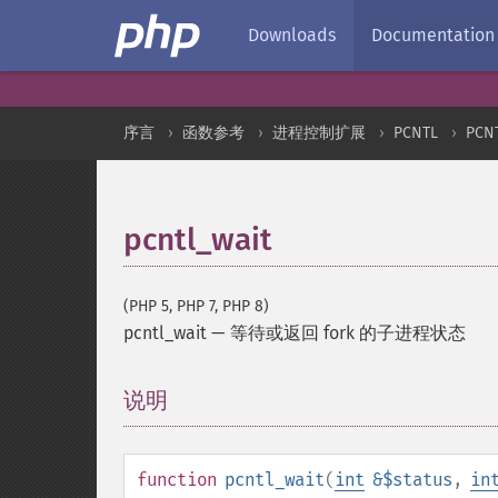
Downloads
Documentation
序言
函数参考
进程控制扩展
PCNTL
PCN
pcntl_wait
(PHP 5, PHP 7, PHP 8)
pcntl_wait
—
等待或返回 fork 的子进程状态
说明
¶
function
pcntl_wait
(
int
&$status
,
in