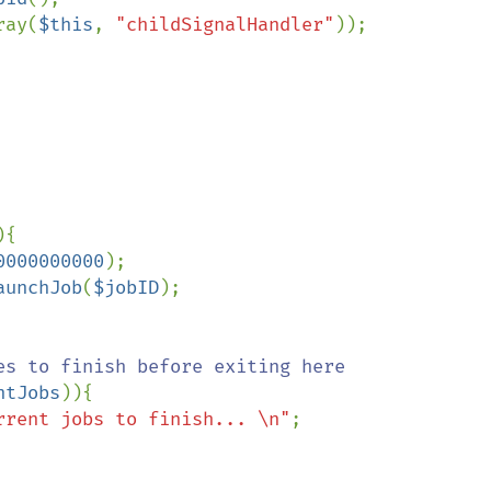
ray(
$this
, 
"childSignalHandler"
));

{

0000000000
);

aunchJob
(
$jobID
);

es to finish before exiting here

ntJobs
)){

rrent jobs to finish... \n"
;
