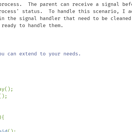
process.  The parent can receive a signal befo
rocess' status.  To handle this scenario, I ad
in the signal handler that need to be cleaned 
ready to handle them.

y();

);    

{

pid
();
