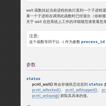
wait 函数挂起当前进程的执行直到一个子进
果一个子进程在调用此函数时已经退出（俗称僵
关于 wait 在您系统上工作的详细规范请查看您系
注意
:
这个函数等同于以
作为参数
process_id
-1
参数
¶
status
pcntl_wait()
将会存储状态信息到
status
pcntl_wifexited()
、
pcntl_wifstopped()
、
pc
pcntl_wstopsig()
获取其具体的值。