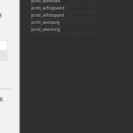
pcntl_​wifexited
pcntl_​wifsignaled
两
pcntl_​wifstopped
pcntl_​wstopsig
pcntl_​wtermsig
系