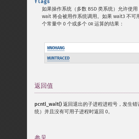
flags
如果操作系统（多数 BSD 类系统）允许使用 
wait 将会被用作系统调用。如果 wait3 
个常量中 0 个或多个
运算的结果：
OR
WNOHANG
WUNTRACED
返回值
¶
pcntl_wait()
返回退出的子进程进程号，发生错误时返回 
统）并且没有可用子进程时返回 0。
参见
¶