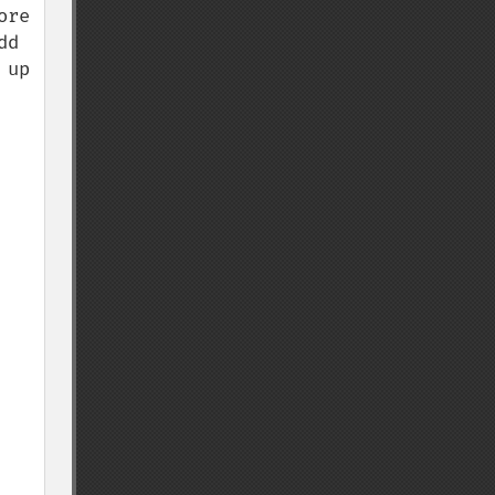
re 
d 
up 