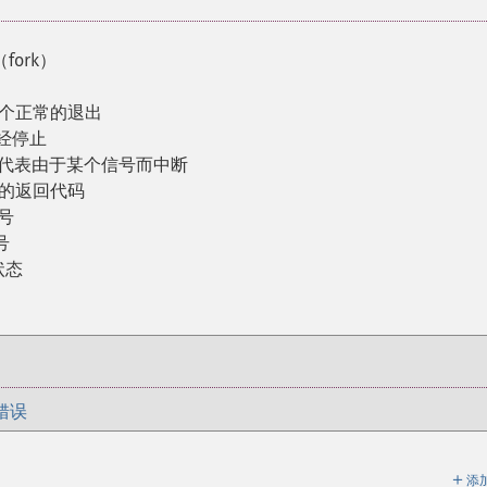
ork）
一个正常的退出
经停止
否代表由于某个信号而中断
程的返回代码
号
号
状态
错误
＋
添