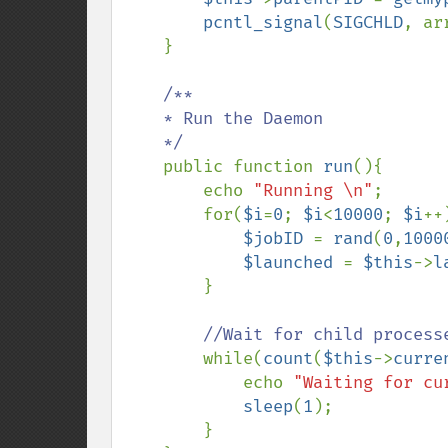
pcntl_signal
(
SIGCHLD
, ar
    }

/** 

    * Run the Daemon

    */

public function 
run
(){

        echo 
"Running \n"
;

        for(
$i
=
0
; 
$i
<
10000
; 
$i
++)
$jobID 
= 
rand
(
0
,
1000
$launched 
= 
$this
->
l
        }

//Wait for child process
while(
count
(
$this
->
curre
            echo 
"Waiting for cu
sleep
(
1
);

        }
