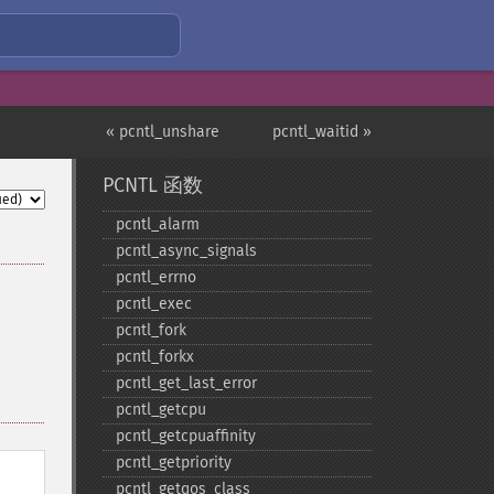
« pcntl_unshare
pcntl_waitid »
PCNTL 函数
pcntl_​alarm
pcntl_​async_​signals
pcntl_​errno
pcntl_​exec
pcntl_​fork
pcntl_​forkx
pcntl_​get_​last_​error
pcntl_​getcpu
pcntl_​getcpuaffinity
pcntl_​getpriority
pcntl_​getqos_​class