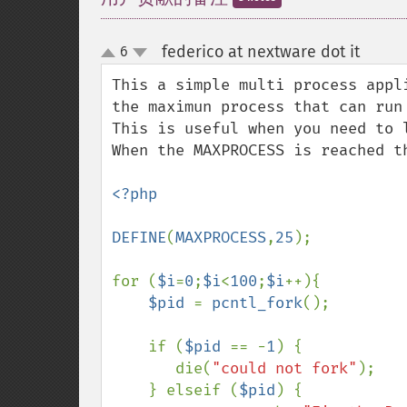
federico at nextware dot it
6
¶
up
down
This a simple multi process appli
the maximun process that can run 
This is useful when you need to l
When the MAXPROCESS is reached th
<?php

DEFINE
(
MAXPROCESS
,
25
);

for (
$i
=
0
;
$i
<
100
;
$i
++){

$pid 
= 
pcntl_fork
();

    if (
$pid 
== -
1
) {

       die(
"could not fork"
);

    } elseif (
$pid
) {
