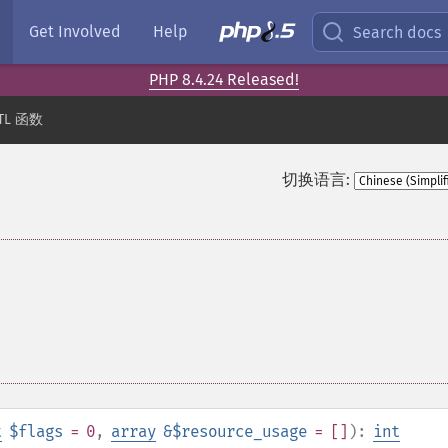
Get Involved
Help
Search docs
PHP 8.4.24 Released!
TL 函数
切换语言:
t
$flags
= 0
,
array
&$resource_usage
= []
):
int