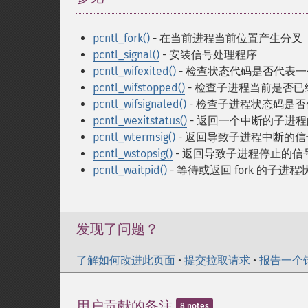
pcntl_fork()
- 在当前进程当前位置产生分叉（f
pcntl_signal()
- 安装信号处理程序
pcntl_wifexited()
- 检查状态代码是否代表
pcntl_wifstopped()
- 检查子进程当前是否已
pcntl_wifsignaled()
- 检查子进程状态码是
pcntl_wexitstatus()
- 返回一个中断的子进
pcntl_wtermsig()
- 返回导致子进程中断的信
pcntl_wstopsig()
- 返回导致子进程停止的信
pcntl_waitpid()
- 等待或返回 fork 的子进程
发现了问题？
了解如何改进此页面
•
提交拉取请求
•
报告一个
用户贡献的备注
8 notes