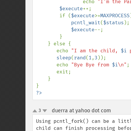
                echo 
"I'm the Pa
$execute
++;

        if (
$execute
>=
MAXPROCESS
pcntl_wait
(
$status
);

$execute
--;

        }

    } else {

       echo 
"I am the child, 
$i
 
sleep
(
rand
(
1
,
3
));

       echo 
"Bye Bye from 
$i
\n"
;
       exit;

    }

?>
duerra at yahoo dot com
3
¶
up
down
Using pcntl_fork() can be a litt
child can finish processing befo