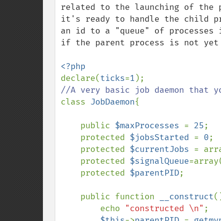
related to the launching of the 
it's ready to handle the child p
an id to a "queue" of processes 
if the parent process is not yet 
declare(
ticks
=
1
class 
JobDaemon
{

    public 
$maxProcesses 
= 
25
;

    protected 
$jobsStarted 
= 
0
; 

    protected 
$currentJobs 
= arra
    protected 
$signalQueue
=array(
    protected 
$parentPID
;

    public function 
__construct
()
        echo 
"constructed \n"
;

$this
->
parentPID 
= 
getmy