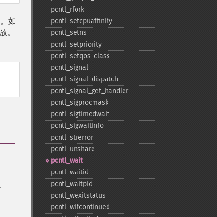
pcntl_​rfork
数。如
pcntl_​setcpuaffinity
放。
pcntl_​setns
pcntl_​setpriority
pcntl_​setqos_​class
pcntl_​signal
pcntl_​signal_​dispatch
pcntl_​signal_​get_​handler
pcntl_​sigprocmask
pcntl_​sigtimedwait
pcntl_​sigwaitinfo
pcntl_​strerror
pcntl_​unshare
pcntl_​wait
pcntl_​waitid
及
pcntl_​waitpid
pcntl_​wexitstatus
pcntl_​wifcontinued