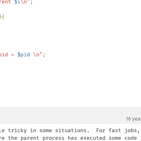
rent 
$i
\n"
;

){

pid = 
$pid
 \n"
;

        

16 yea
le tricky in some situations.  For fast jobs, 
re the parent process has executed some code 