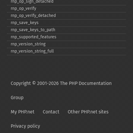
rnp_​op_​sign_​detached
rnp_​op_​verify
rnp_​op_​verify_​detached
rnp_​save_​keys
rnp_​save_​keys_​to_​path
rnp_​supported_​features
rnp_​version_​string
rnp_​version_​string_​full
Copyright © 2001-2026 The PHP Documentation
Group
My PHP.net
Contact
Other PHP.net sites
Privacy policy