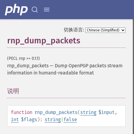
切换语言:
rnp_dump_packets
(PECL rnp >= 0.1.1)
rnp_dump_packets
—
Dump OpenPGP packets stream
information in humand-readable format
说明
¶
function
rnp_dump_packets
(
string
$input
,
int
$flags
):
string
|
false