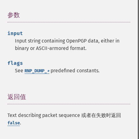
参数
¶
input
Input string containing OpenPGP data, either in
binary or ASCII-armored format.
flags
See
predefined constants.
RNP_DUMP_
*
返回值
¶
Text describing packet sequence 或者在失败时返回
.
false