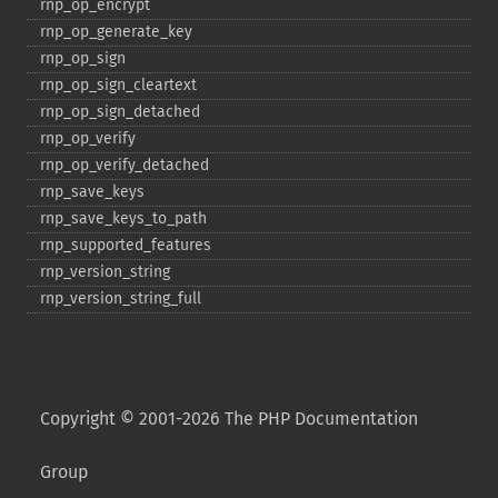
rnp_​op_​encrypt
rnp_​op_​generate_​key
rnp_​op_​sign
rnp_​op_​sign_​cleartext
rnp_​op_​sign_​detached
rnp_​op_​verify
rnp_​op_​verify_​detached
rnp_​save_​keys
rnp_​save_​keys_​to_​path
rnp_​supported_​features
rnp_​version_​string
rnp_​version_​string_​full
Copyright © 2001-2026 The PHP Documentation
Group