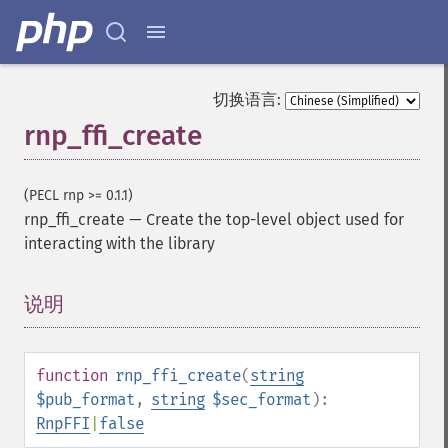
切换语言:
rnp_ffi_create
(PECL rnp >= 0.1.1)
rnp_ffi_create
—
Create the top-level object used for
interacting with the library
说明
¶
function
rnp_ffi_create
(
string
$pub_format
,
string
$sec_format
):
RnpFFI
|
false