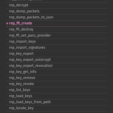
rnp_​decrypt
rnp_​dump_​packets
rnp_​dump_​packets_​to_​json
rnp_​ffi_​create
rnp_​ffi_​destroy
rnp_​ffi_​set_​pass_​provider
rnp_​import_​keys
rnp_​import_​signatures
rnp_​key_​export
rnp_​key_​export_​autocrypt
rnp_​key_​export_​revocation
rnp_​key_​get_​info
rnp_​key_​remove
rnp_​key_​revoke
rnp_​list_​keys
rnp_​load_​keys
rnp_​load_​keys_​from_​path
rnp_​locate_​key