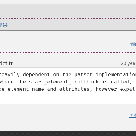
错误
＋
添
dot tr
20 yea
¶
heavily dependent on the parser implementation
where the start_element_ callback is called, 
re element name and attributes, however expat 
＋