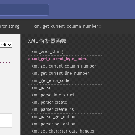
rror_string
xml_get_current_column_number »
XML 解析器函数
xml_​error_​string
xml_​get_​current_​byte_​index
xml_​get_​current_​column_​number
xml_​get_​current_​line_​number
xml_​get_​error_​code
xml_​parse
xml_​parse_​into_​struct
xml_​parser_​create
xml_​parser_​create_​ns
xml_​parser_​get_​option
xml_​parser_​set_​option
xml_​set_​character_​data_​handler