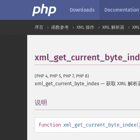
Downloads
Documentation
序言
函数参考
XML 操作
XML 解析器
XM
xml_get_current_byte_in
(PHP 4, PHP 5, PHP 7, PHP 8)
xml_get_current_byte_index
—
获取 XML 解
说明
¶
function
xml_get_current_byte_index
(