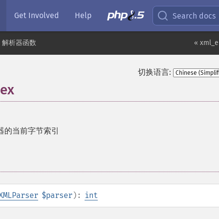
Get Involved
Help
Search docs
L 解析器函数
« xml_e
切换语言:
dex
析器的当前字节索引
XMLParser
$parser
):
int