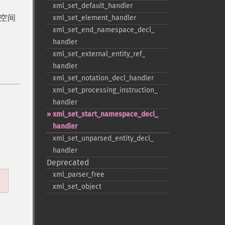
xml_​set_​default_​handler
空间
xml_​set_​element_​handler
xml_​set_​end_​namespace_​decl_​
handler
xml_​set_​external_​entity_​ref_​
handler
xml_​set_​notation_​decl_​handler
xml_​set_​processing_​instruction_​
handler
xml_​set_​start_​namespace_​decl_​
handler
xml_​set_​unparsed_​entity_​decl_​
handler
Deprecated
xml_​parser_​free
xml_​set_​object