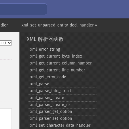
dler
xml_set_unparsed_entity_decl_handler »
XML 解析器函数
xml_​error_​string
xml_​get_​current_​byte_​index
xml_​get_​current_​column_​number
xml_​get_​current_​line_​number
xml_​get_​error_​code
xml_​parse
xml_​parse_​into_​struct
xml_​parser_​create
xml_​parser_​create_​ns
xml_​parser_​get_​option
xml_​parser_​set_​option
xml_​set_​character_​data_​handler