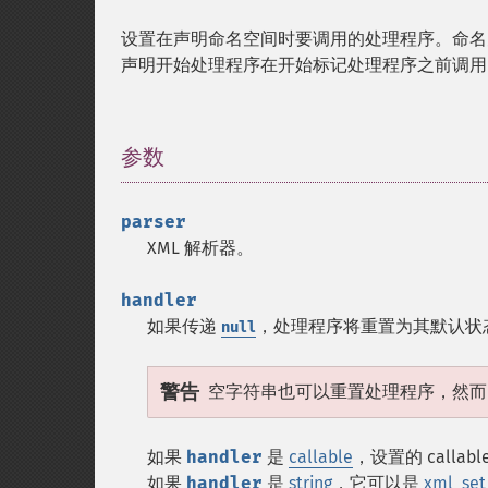
设置在声明命名空间时要调用的处理程序。命名
声明开始处理程序在开始标记处理程序之前调用
参数
¶
parser
XML 解析器。
handler
如果传递
，处理程序将重置为其默认状
null
警告
空字符串也可以重置处理程序，然而自 P
如果
handler
是
callable
，设置的 calla
如果
handler
是
string
，它可以是
xml_set