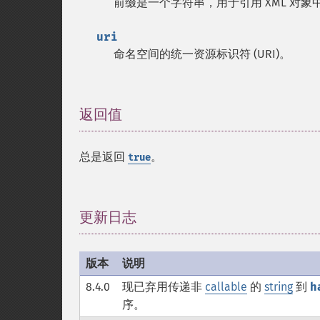
前缀是一个字符串，用于引用 XML 对
uri
命名空间的统一资源标识符 (URI)。
返回值
¶
总是返回
。
true
更新日志
¶
版本
说明
8.4.0
现已弃用传递非
callable
的
string
到
h
序。