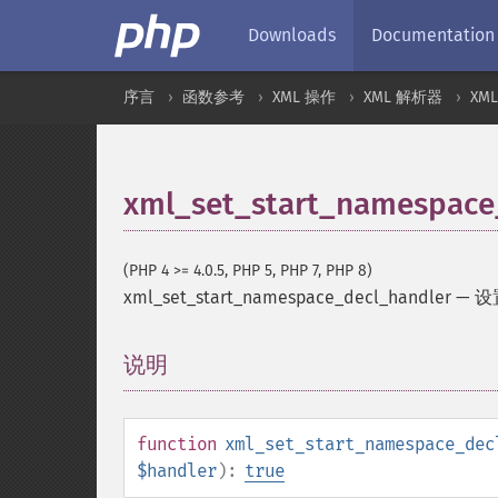
Downloads
Documentation
序言
函数参考
XML 操作
XML 解析器
XM
xml_set_start_namespace
(PHP 4 >= 4.0.5, PHP 5, PHP 7, PHP 8)
xml_set_start_namespace_decl_handler
—
设
说明
¶
function
xml_set_start_namespace_dec
$handler
):
true