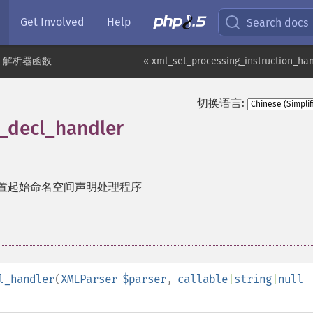
Get Involved
Help
Search docs
L 解析器函数
« xml_set_processing_instruction_han
切换语言:
_decl_handler
置起始命名空间声明处理程序
l_handler
(
XMLParser
$parser
,
callable
|
string
|
null