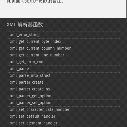
此页面尚无用户贡献的备注。
XML 解析器函数
xml_​error_​string
xml_​get_​current_​byte_​index
xml_​get_​current_​column_​number
xml_​get_​current_​line_​number
xml_​get_​error_​code
xml_​parse
xml_​parse_​into_​struct
xml_​parser_​create
xml_​parser_​create_​ns
xml_​parser_​get_​option
xml_​parser_​set_​option
xml_​set_​character_​data_​handler
xml_​set_​default_​handler
xml_​set_​element_​handler