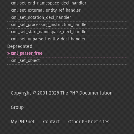
xml_​set_​end_​namespace_​decl_​handler
xml_​set_​external_​entity_​ref_​handler
xml_​set_​notation_​decl_​handler
xml_​set_​processing_​instruction_​handler
xml_​set_​start_​namespace_​decl_​handler
xml_​set_​unparsed_​entity_​decl_​handler
Deprecated
xml_​parser_​free
xml_​set_​object
Copyright © 2001-2026 The PHP Documentation
Group
My PHP.net
Contact
Other PHP.net sites