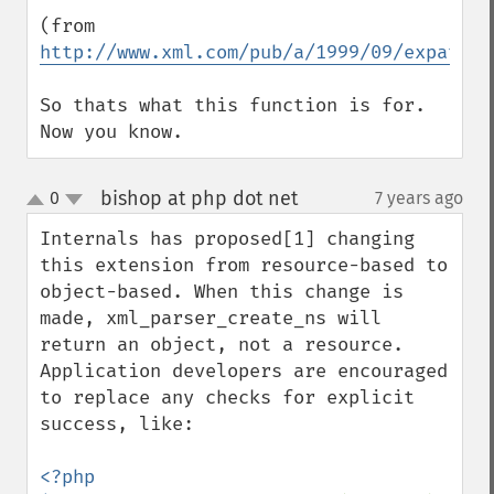
(from 
http://www.xml.com/pub/a/1999/09/expat/re
So thats what this function is for.  
Now you know.
bishop at php dot net
0
7 years ago
¶
up
down
Internals has proposed[1] changing 
this extension from resource-based to 
object-based. When this change is 
made, xml_parser_create_ns will 
return an object, not a resource. 
Application developers are encouraged 
to replace any checks for explicit 
success, like:

<?php
