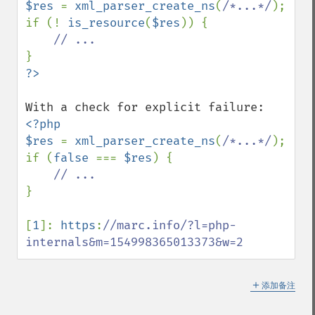
$res 
= 
xml_parser_create_ns
(
/*...*/
);

if (! 
is_resource
(
$res
)) {

<?php

$res 
= 
xml_parser_create_ns
(
/*...*/
);

if (
false 
=== 
$res
) {

}

[
1
]: 
https
:
//marc.info/?l=php-
internals&m=154998365013373&w=2
＋
添加备注