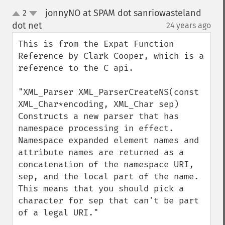
jonnyNO at SPAM dot sanriowasteland
2
up
down
dot net
24 years ago
¶
This is from the Expat Function 
Reference by Clark Cooper, which is a 
reference to the C api.   

"XML_Parser XML_ParserCreateNS(const 
XML_Char*encoding, XML_Char sep)

Constructs a new parser that has 
namespace processing in effect. 
Namespace expanded element names and 
attribute names are returned as a 
concatenation of the namespace URI, 
sep, and the local part of the name. 
This means that you should pick a 
character for sep that can't be part 
of a legal URI."
