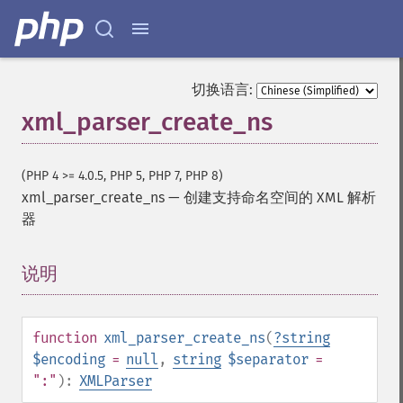
切换语言:
xml_parser_create_ns
(PHP 4 >= 4.0.5, PHP 5, PHP 7, PHP 8)
xml_parser_create_ns
—
创建支持命名空间的 XML 解析
器
说明
¶
function
xml_parser_create_ns
(
?
string
$encoding
=
null
,
string
$separator
=
":"
):
XMLParser