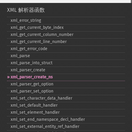
XML 解析器函数
xml_​error_​string
xml_​get_​current_​byte_​index
xml_​get_​current_​column_​number
xml_​get_​current_​line_​number
xml_​get_​error_​code
xml_​parse
xml_​parse_​into_​struct
xml_​parser_​create
xml_​parser_​create_​ns
xml_​parser_​get_​option
xml_​parser_​set_​option
xml_​set_​character_​data_​handler
xml_​set_​default_​handler
xml_​set_​element_​handler
xml_​set_​end_​namespace_​decl_​handler
xml_​set_​external_​entity_​ref_​handler