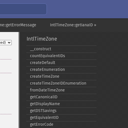
one::getErrorMessage
IntlTimeZone::getIanaID »
IntlTimeZone
_​_​construct
countEquivalentIDs
createDefault
createEnumeration
createTimeZone
createTimeZoneIDEnumeration
fromDateTimeZone
getCanonicalID
getDisplayName
getDSTSavings
getEquivalentID
getErrorCode