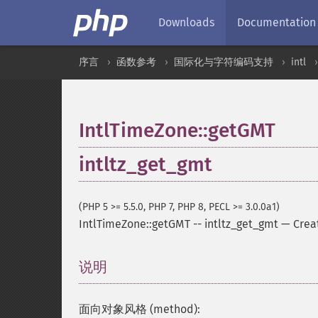
Downloads
Documentation
序言
函数参考
国际化与字符编码支持
intl
IntlTimeZone::getGMT
intltz_get_gmt
(PHP 5 >= 5.5.0, PHP 7, PHP 8, PECL >= 3.0.0a1)
IntlTimeZone::getGMT
--
intltz_get_gmt
—
Crea
说明
¶
面向对象风格 (method):