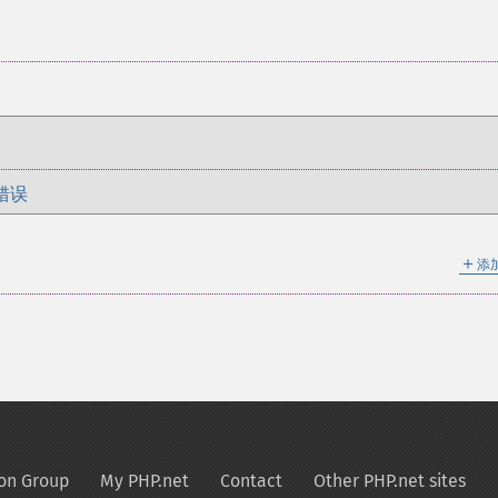
错误
＋
添
on Group
My PHP.net
Contact
Other PHP.net sites