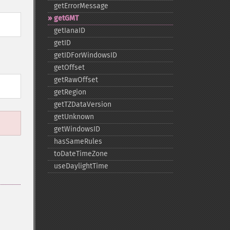
getErrorMessage
getGMT
getIanaID
getID
getIDForWindowsID
getOffset
getRawOffset
getRegion
getTZDataVersion
getUnknown
getWindowsID
hasSameRules
toDateTimeZone
useDaylightTime