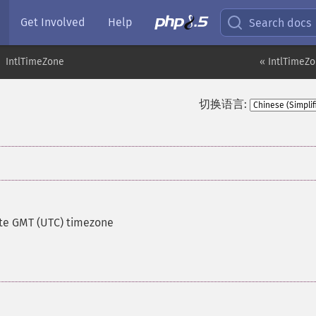
Get Involved
Help
Search docs
IntlTimeZone
« IntlTimeZ
切换语言:
te GMT (UTC) timezone