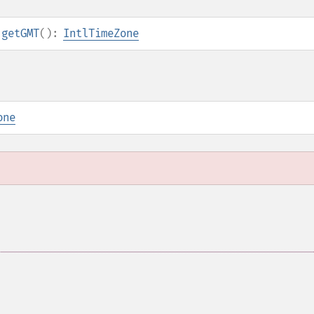
:getGMT
():
IntlTimeZone
one