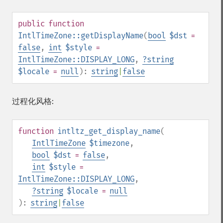
public
function
IntlTimeZone::getDisplayName
(
bool
$dst
=
false
,
int
$style
=
IntlTimeZone::DISPLAY_LONG
,
?
string
$locale
=
null
):
string
|
false
过程化风格:
function
intltz_get_display_name
(
IntlTimeZone
$timezone
,
bool
$dst
=
false
,
int
$style
=
IntlTimeZone::DISPLAY_LONG
,
?
string
$locale
=
null
):
string
|
false