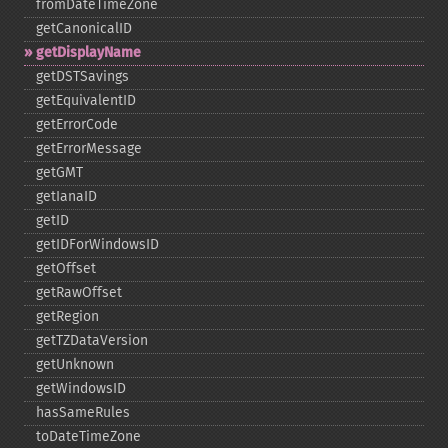
fromDateTimeZone
getCanonicalID
getDisplayName
getDSTSavings
getEquivalentID
getErrorCode
getErrorMessage
getGMT
getIanaID
getID
getIDForWindowsID
getOffset
getRawOffset
getRegion
getTZDataVersion
getUnknown
getWindowsID
hasSameRules
toDateTimeZone