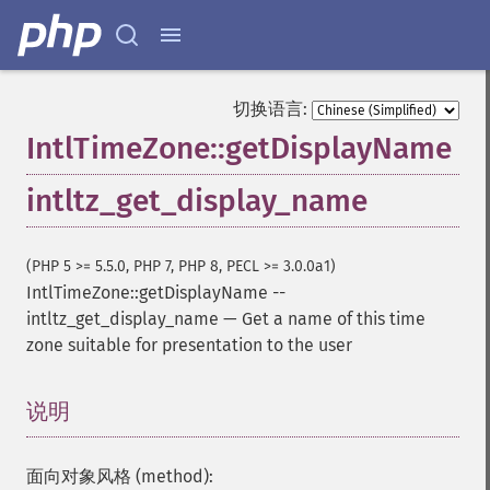
切换语言:
IntlTimeZone::getDisplayName
intltz_get_display_name
(PHP 5 >= 5.5.0, PHP 7, PHP 8, PECL >= 3.0.0a1)
IntlTimeZone::getDisplayName
--
intltz_get_display_name
—
Get a name of this time
zone suitable for presentation to the user
说明
¶
面向对象风格 (method):