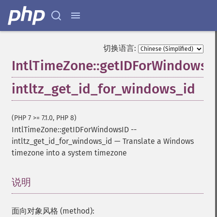
切换语言:
IntlTimeZone::getIDForWindowsI
intltz_get_id_for_windows_id
(PHP 7 >= 7.1.0, PHP 8)
IntlTimeZone::getIDForWindowsID
--
intltz_get_id_for_windows_id
—
Translate a Windows
timezone into a system timezone
说明
¶
面向对象风格 (method):