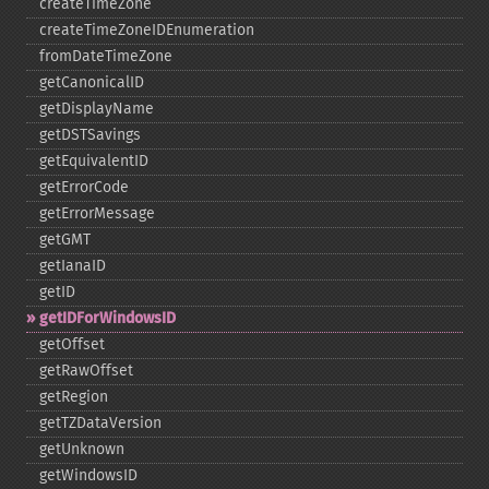
createTimeZone
createTimeZoneIDEnumeration
fromDateTimeZone
getCanonicalID
getDisplayName
getDSTSavings
getEquivalentID
getErrorCode
getErrorMessage
getGMT
getIanaID
getID
getIDForWindowsID
getOffset
getRawOffset
getRegion
getTZDataVersion
getUnknown
getWindowsID