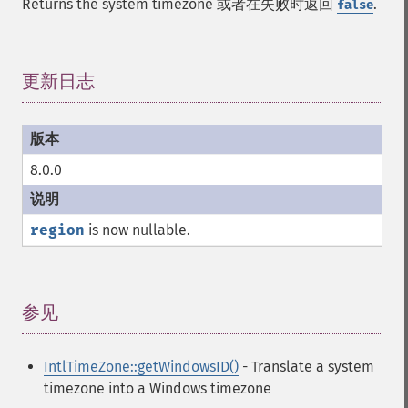
Returns the system timezone 或者在失败时返回
.
false
更新日志
¶
8.0.0
region
is now nullable.
参见
¶
IntlTimeZone::getWindowsID()
- Translate a system
timezone into a Windows timezone