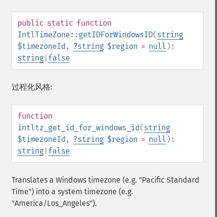
public
static
function
IntlTimeZone::getIDForWindowsID
(
string
$timezoneId
,
?
string
$region
=
null
):
string
|
false
过程化风格:
function
intltz_get_id_for_windows_id
(
string
$timezoneId
,
?
string
$region
=
null
):
string
|
false
Translates a Windows timezone (e.g. "Pacific Standard
Time") into a system timezone (e.g.
"America/Los_Angeles").