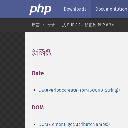
Downloads
Documentation
序言
附录
从 PHP 8.2.x 移植到 PHP 8.3.x
新函数
¶
Date
¶
DatePeriod::createFromISO8601String()
DOM
¶
DOMElement::getAttributeNames()