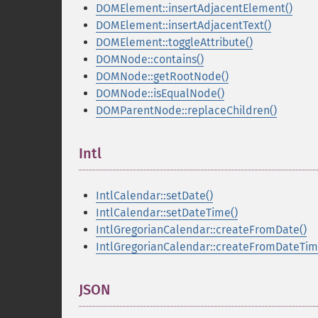
DOMElement::insertAdjacentElement()
DOMElement::insertAdjacentText()
DOMElement::toggleAttribute()
DOMNode::contains()
DOMNode::getRootNode()
DOMNode::isEqualNode()
DOMParentNode::replaceChildren()
Intl
¶
IntlCalendar::setDate()
IntlCalendar::setDateTime()
IntlGregorianCalendar::createFromDate()
IntlGregorianCalendar::createFromDateTim
JSON
¶