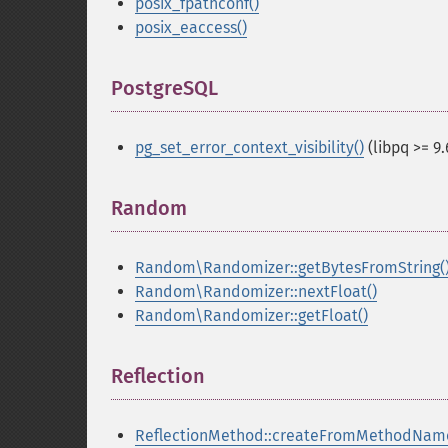
posix_fpathconf()
posix_eaccess()
PostgreSQL
¶
pg_set_error_context_visibility()
(libpq >= 9.
Random
¶
Random\Randomizer::getBytesFromString(
Random\Randomizer::nextFloat()
Random\Randomizer::getFloat()
Reflection
¶
ReflectionMethod::createFromMethodNam