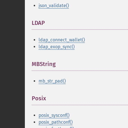
json_validate()
LDAP
¶
ldap_connect_wallet()
ldap_exop_sync()
MBString
¶
mb_str_pad()
Posix
¶
posix_sysconf()
posix_pathconf()