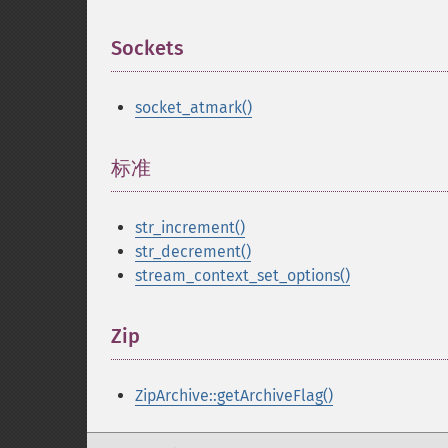
Sockets
¶
socket_atmark()
标准
¶
str_increment()
str_decrement()
stream_context_set_options()
Zip
¶
ZipArchive::getArchiveFlag()