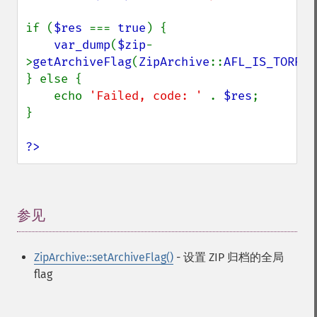
if (
$res 
=== 
true
) {

var_dump
(
$zip
-
>
getArchiveFlag
(
ZipArchive
::
AFL_IS_TORREN
} else {

    echo 
'Failed, code: ' 
. 
$res
;

}

?>
参见
¶
ZipArchive::setArchiveFlag()
- 设置 ZIP 归档的全局
flag