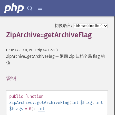
切换语言:
ZipArchive::getArchiveFlag
(PHP >= 8.3.0, PECL zip >= 1.22.0)
ZipArchive::getArchiveFlag
—
返回 Zip 归档全局 flag 的
值
说明
¶
public
function
ZipArchive::getArchiveFlag
(
int
$flag
,
int
$flags
= 0
):
int