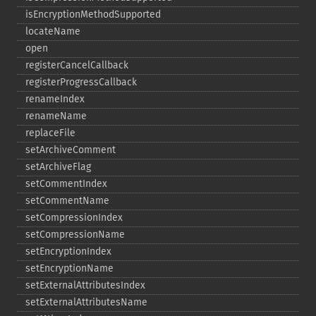
isEncryptionMethodSupported
locateName
open
registerCancelCallback
registerProgressCallback
renameIndex
renameName
replaceFile
setArchiveComment
setArchiveFlag
setCommentIndex
setCommentName
setCompressionIndex
setCompressionName
setEncryptionIndex
setEncryptionName
setExternalAttributesIndex
setExternalAttributesName