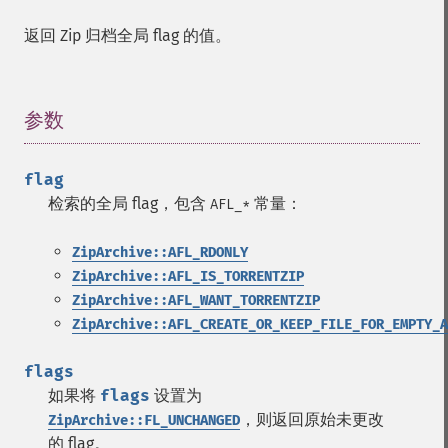
返回 Zip 归档全局 flag 的值。
参数
¶
flag
检索的全局 flag，包含
常量：
AFL_*
ZipArchive::AFL_RDONLY
ZipArchive::AFL_IS_TORRENTZIP
ZipArchive::AFL_WANT_TORRENTZIP
ZipArchive::AFL_CREATE_OR_KEEP_FILE_FOR_EMPTY_A
flags
如果将
flags
设置为
，则返回原始未更改
ZipArchive::FL_UNCHANGED
的 flag。