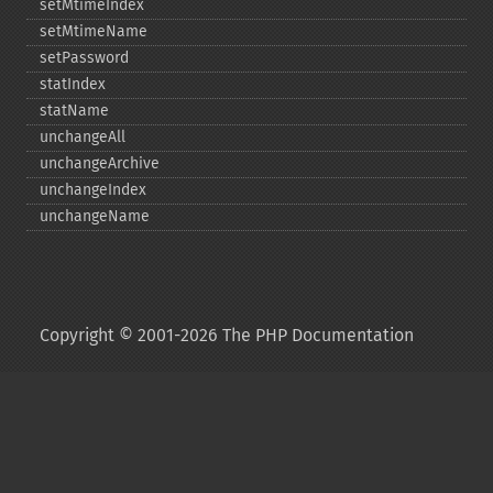
setMtimeIndex
setMtimeName
setPassword
statIndex
statName
unchangeAll
unchangeArchive
unchangeIndex
unchangeName
Copyright © 2001-2026 The PHP Documentation
Group
My PHP.net
Contact
Other PHP.net sites