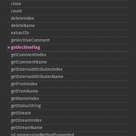
close
count
deleteIndex
deleteName
extractTo
getArchiveComment
getArchiveFlag
getCommentIndex
getCommentName
getExternalAttributesIndex
getExternalAttributesName
getFromIndex
getFromName
getNameIndex
getStatusString
getStream
getStreamIndex
getStreamName
isCompressionMethodSupported