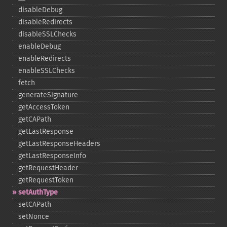
disableDebug
disableRedirects
disableSSLChecks
enableDebug
enableRedirects
enableSSLChecks
fetch
generateSignature
getAccessToken
getCAPath
getLastResponse
getLastResponseHeaders
getLastResponseInfo
getRequestHeader
getRequestToken
setAuthType
setCAPath
setNonce