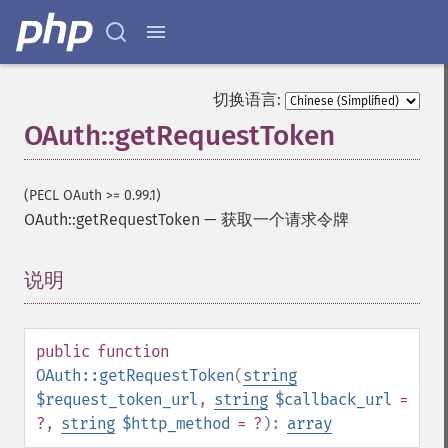
切换语言:
OAuth::getRequestToken
(PECL OAuth >= 0.99.1)
OAuth::getRequestToken
—
获取一个请求令牌
说明
¶
public
function
OAuth::getRequestToken
(
string
$request_token_url
,
string
$callback_url
=
?
,
string
$http_method
= ?
):
array