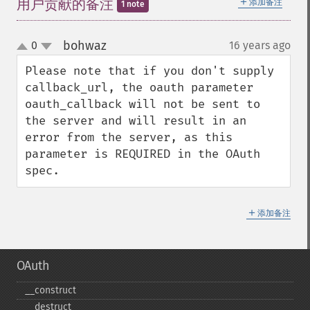
＋
用户贡献的备注
添加备注
1 note
bohwaz
0
16 years ago
¶
up
down
Please note that if you don't supply 
callback_url, the oauth parameter 
oauth_callback will not be sent to 
the server and will result in an 
error from the server, as this 
parameter is REQUIRED in the OAuth 
spec.
＋
添加备注
OAuth
_​_​construct
_​_​destruct