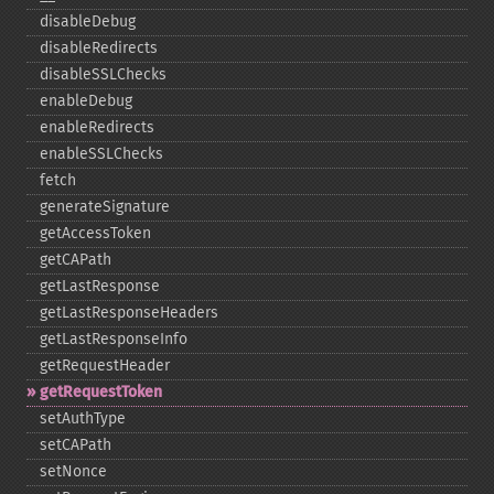
disableDebug
disableRedirects
disableSSLChecks
enableDebug
enableRedirects
enableSSLChecks
fetch
generateSignature
getAccessToken
getCAPath
getLastResponse
getLastResponseHeaders
getLastResponseInfo
getRequestHeader
getRequestToken
setAuthType
setCAPath
setNonce