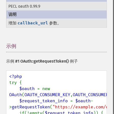
PECL oauth 0.99.9
增加
callback_url
参数。
示例
¶
示例 #1
OAuth::getRequestToken()
例子
try {

$oauth 
= new 
OAuth
(
OAUTH_CONSUMER_KEY
,
OAUTH_CONSUMER_S
$request_token_info 
= 
$oauth
-
>
getRequestToken
(
"https://example.com/oau
    if(!empty(
$request_token_info
)) {
