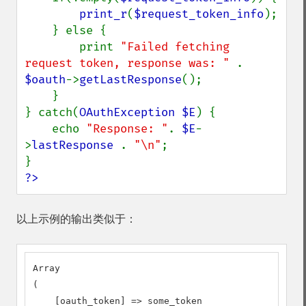
print_r
(
$request_token_info
);

    } else {

        print 
"Failed fetching 
request token, response was: " 
. 
$oauth
->
getLastResponse
();

    }

} catch(
OAuthException $E
) {

    echo 
"Response: "
. 
$E
-
>
lastResponse 
. 
"\n"
;

?>
以上示例的输出类似于：
Array

(

    [oauth_token] => some_token
