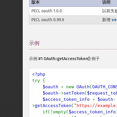
版本
说明
PECL oauth 1.0.0
以前失
PECL oauth 0.99.9
新增
ve
示例
¶
示例 #1
OAuth::getAccessToken()
例子
try {

$oauth 
= new 
OAuth
(
OAUTH_CON
$oauth
->
setToken
(
$request_to
$access_token_info 
= 
$oauth
-
>
getAccessToken
(
"https://example
    if(!empty(
$access_token_info