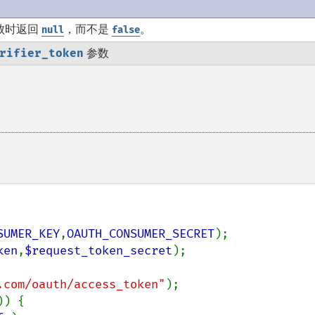
败时返回
，而不是
。
null
false
rifier_token
参数
SUMER_KEY
,
OAUTH_CONSUMER_SECRET
);

ken
,
$request_token_secret
);

.com/oauth/access_token"
);

)) {
