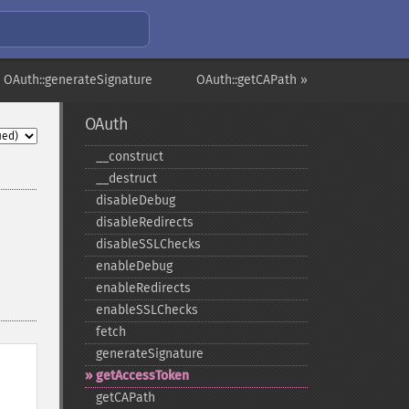
 OAuth::generateSignature
OAuth::getCAPath »
OAuth
_​_​construct
_​_​destruct
disableDebug
disableRedirects
disableSSLChecks
enableDebug
enableRedirects
enableSSLChecks
fetch
generateSignature
getAccessToken
getCAPath