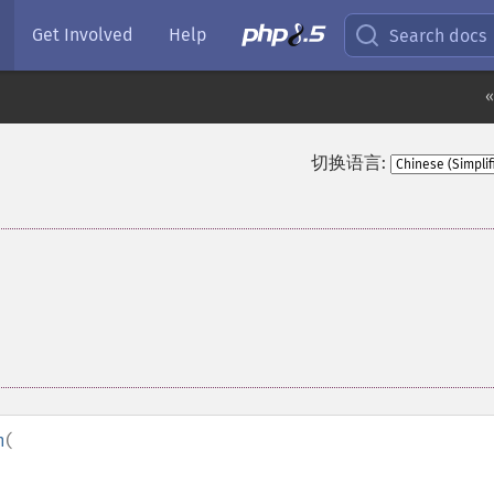
Get Involved
Help
Search docs
«
切换语言:
n
(