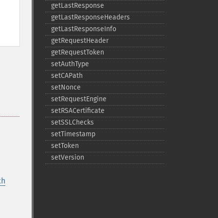
getLastResponse
getLastResponseHeaders
getLastResponseInfo
getRequestHeader
getRequestToken
setAuthType
setCAPath
setNonce
setRequestEngine
setRSACertificate
setSSLChecks
setTimestamp
setToken
setVersion
th