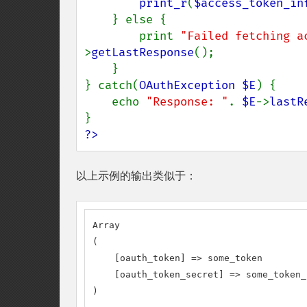
print_r
(
$access_token_in
    } else {

        print 
"Failed fetching a
>
getLastResponse
();

    }

} catch(
OAuthException $E
) {

    echo 
"Response: "
. 
$E
->
lastR
?>
以上示例的输出类似于：
Array

(

    [oauth_token] => some_token

    [oauth_token_secret] => some_token_
)