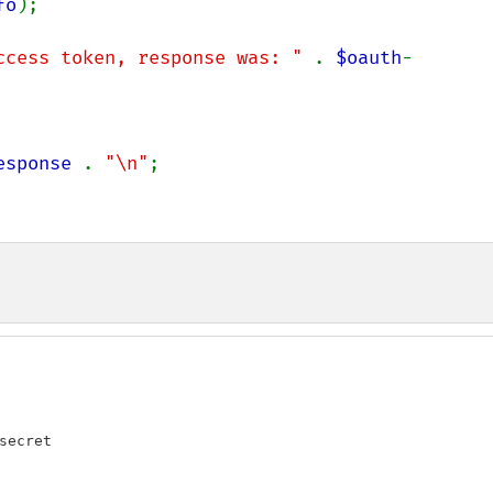
fo
);

ccess token, response was: " 
. 
$oauth
-
esponse 
. 
"\n"
;

secret
