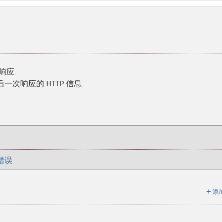
的响应
后一次响应的 HTTP 信息
错误
＋
添