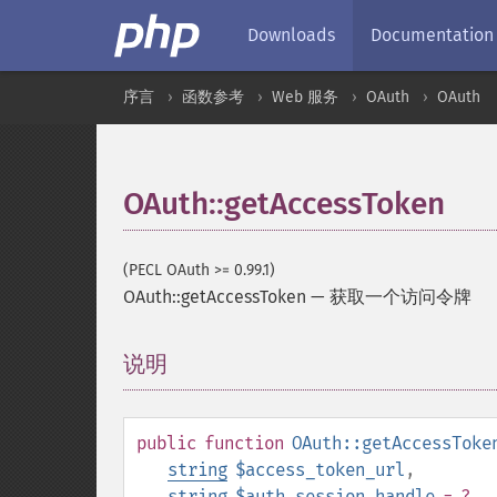
Downloads
Documentation
序言
函数参考
Web 服务
OAuth
OAuth
OAuth::getAccessToken
(PECL OAuth >= 0.99.1)
OAuth::getAccessToken
—
获取一个访问令牌
说明
¶
public
function
OAuth::getAccessToke
string
$access_token_url
,
string
$auth_session_handle
= ?
,