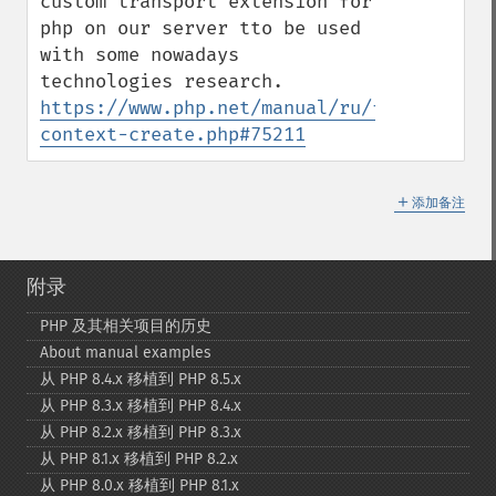
custom transport extension for 
php on our server tto be used 
with some nowadays 
https://www.php.net/manual/ru/function.st
context-create.php#75211
＋
添加备注
附录
PHP 及其相关项目的历史
About manual examples
从 PHP 8.4.x 移植到 PHP 8.5.x
从 PHP 8.3.x 移植到 PHP 8.4.x
从 PHP 8.2.x 移植到 PHP 8.3.x
从 PHP 8.1.x 移植到 PHP 8.2.x
从 PHP 8.0.x 移植到 PHP 8.1.x