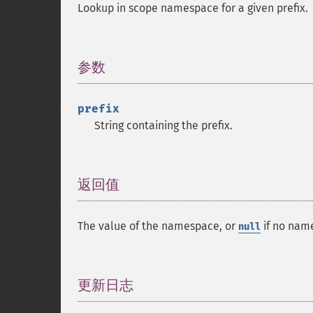
Lookup in scope namespace for a given prefix.
参数
¶
prefix
String containing the prefix.
返回值
¶
The value of the namespace, or
if no name
null
更新日志
¶