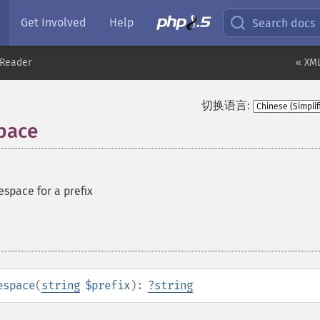
Get Involved
Help
Search docs
Reader
« XML
切换语言:
pace
space for a prefix
espace
(
string
$prefix
):
?
string