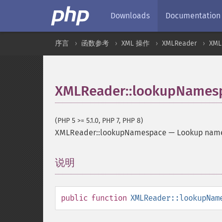
Downloads
Documentation
序言
函数参考
XML 操作
XMLReader
XML
XMLReader::lookupNames
(PHP 5 >= 5.1.0, PHP 7, PHP 8)
XMLReader::lookupNamespace
—
Lookup name
说明
¶
public
function
XMLReader::lookupNam