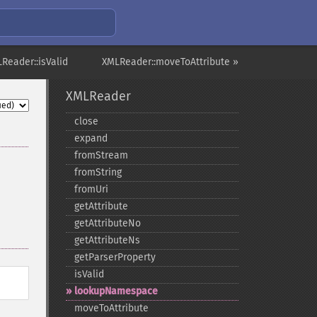
Reader::isValid
XMLReader::moveToAttribute »
XMLReader
close
expand
fromStream
fromString
fromUri
getAttribute
getAttributeNo
getAttributeNs
getParserProperty
isValid
lookupNamespace
moveToAttribute