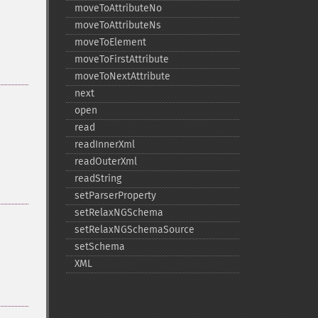
moveToAttributeNo
moveToAttributeNs
moveToElement
moveToFirstAttribute
moveToNextAttribute
next
open
read
readInnerXml
readOuterXml
readString
setParserProperty
setRelaxNGSchema
setRelaxNGSchemaSource
setSchema
XML