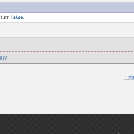
eturn
.
false
错误
＋
添