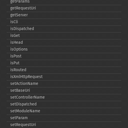
getParams
getRequestUri
getServer
isCli
isDispatched
isGet
isHead
isOptions
isPost
isPut
isRouted
isXmlHttpRequest
setActionName
setBaseUri
setControllerName
setDispatched
setModuleName
setParam
setRequestUri