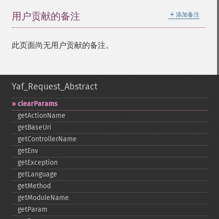
＋
用户贡献的备注
添加备注
此页面尚无用户贡献的备注。
Yaf_Request_Abstract
clearParams
getActionName
getBaseUri
getControllerName
getEnv
getException
getLanguage
getMethod
getModuleName
getParam