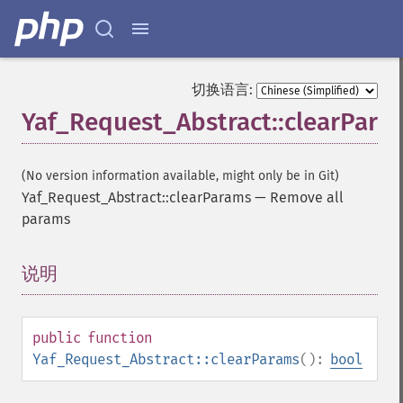
切换语言:
Yaf_Request_Abstract::clearPara
(No version information available, might only be in Git)
Yaf_Request_Abstract::clearParams
—
Remove all
params
说明
¶
public
function
Yaf_Request_Abstract::clearParams
():
bool