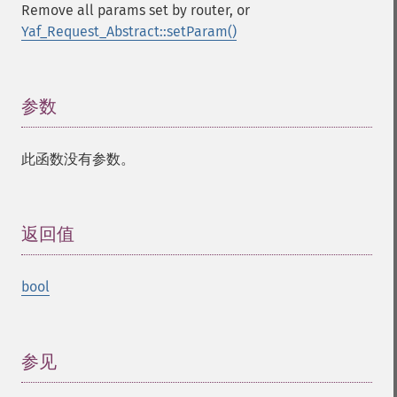
Remove all params set by router, or
Yaf_Request_Abstract::setParam()
参数
¶
此函数没有参数。
返回值
¶
bool
参见
¶