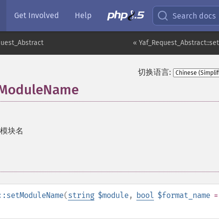
Get Involved
Help
Search docs
uest_Abstract
« Yaf_Request_Abstract::se
切换语言:
etModuleName
模块名
::setModuleName
(
string
$module
,
bool
$format_name
=