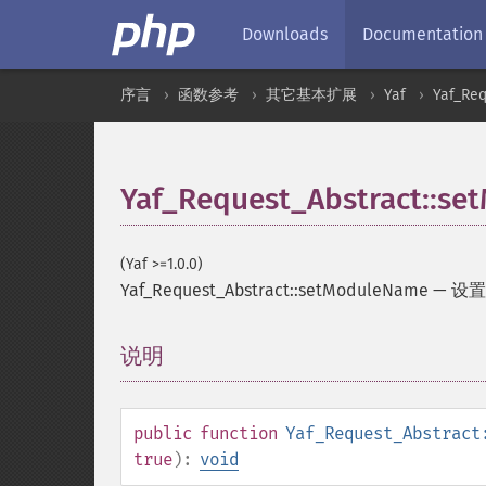
Downloads
Documentation
序言
函数参考
其它基本扩展
Yaf
Yaf_Req
Yaf_Request_Abstract::s
(Yaf >=1.0.0)
Yaf_Request_Abstract::setModuleName
—
设置
说明
¶
public
function
Yaf_Request_Abstract
true
):
void