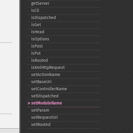
getServer
isCli
isDispatched
isGet
isHead
isOptions
isPost
isPut
isRouted
isXmlHttpRequest
setActionName
setBaseUri
setControllerName
setDispatched
setModuleName
setParam
setRequestUri
setRouted