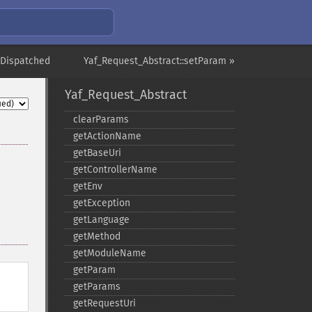
tDispatched
Yaf_Request_Abstract::setParam »
Yaf_Request_Abstract
clearParams
getActionName
getBaseUri
getControllerName
getEnv
getException
getLanguage
getMethod
getModuleName
getParam
getParams
getRequestUri