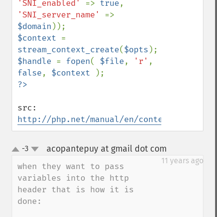
'SNI_enabled' 
=> 
true
, 
'SNI_server_name' 
=> 
$domain
$context 
= 
stream_context_create
(
$opts
$handle 
= 
fopen
( 
$file
, 
'r'
, 
false
, 
$context 
http://php.net/manual/en/context.http.php
acopantepuy at gmail dot com
-3
¶
up
down
11 years ago
when they want to pass 
variables into the http 
header that is how it is 
done:
