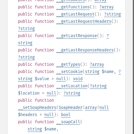
public
function
__getFunctions
():
?
array
public
function
__getLastRequest
():
?
string
public
function
__getLastRequestHeaders
():
?
string
public
function
__getLastResponse
():
?
string
public
function
__getLastResponseHeaders
():
?
string
public
function
__getTypes
():
?
array
public
function
__setCookie
(
string
$name
,
?
string
$value
=
null
):
void
public
function
__setLocation
(
?
string
$location
=
null
):
?
string
public
function
__setSoapHeaders
(
SoapHeader
|
array
|
null
$headers
=
null
):
bool
public
function
__soapCall
(
string
$name
,