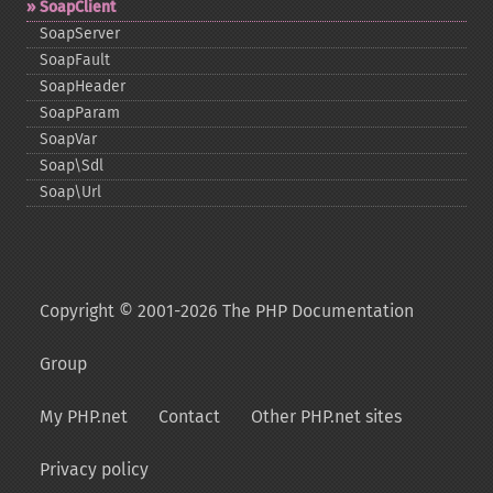
SoapClient
SoapServer
SoapFault
SoapHeader
SoapParam
SoapVar
Soap\Sdl
Soap\Url
Copyright © 2001-2026 The PHP Documentation
Group
My PHP.net
Contact
Other PHP.net sites
Privacy policy