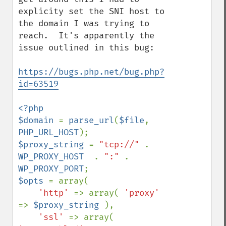
explicity set the SNI host to 
the domain I was trying to 
reach.  It's apparently the 
issue outlined in this bug:

https://bugs.php.net/bug.php?
id=63519
<?php

$domain 
= 
parse_url
(
$file
, 
PHP_URL_HOST
$proxy_string 
= 
"tcp://" 
. 
WP_PROXY_HOST  
. 
":" 
. 
WP_PROXY_PORT
$opts 
= array( 

'http' 
=> array( 
'proxy' 
=> 
$proxy_string 
),

'ssl' 
=> array( 