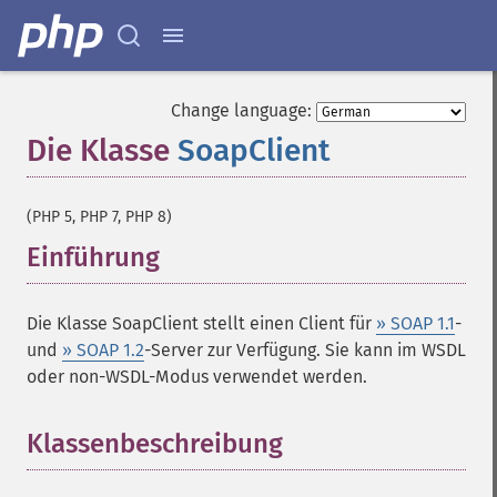
Change language:
Die Klasse
SoapClient
¶
(PHP 5, PHP 7, PHP 8)
Einführung
¶
Die Klasse SoapClient stellt einen Client für
» SOAP 1.1
-
und
» SOAP 1.2
-Server zur Verfügung. Sie kann im WSDL
oder non-WSDL-Modus verwendet werden.
Klassenbeschreibung
¶