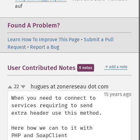
auf
Found A Problem?
Learn How To Improve This Page
•
Submit a Pull
Request
•
Report a Bug
＋
User Contributed Notes
add a note
9 notes
hugues at zonereseau dot com
22
¶
up
down
15 years ago
When you need to connect to 
services requiring to send 
extra header use this method.

Here how we can to it with 
PHP and SoapClient
