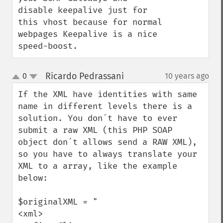
disable keepalive just for 
this vhost because for normal 
webpages Keepalive is a nice 
speed-boost.
Ricardo Pedrassani
0
10 years ago
¶
up
down
If the XML have identities with same 
name in different levels there is a 
solution. You don´t have to ever 
submit a raw XML (this PHP SOAP 
object don´t allows send a RAW XML), 
so you have to always translate your 
XML to a array, like the example 
below:

$originalXML = "

<xml>
