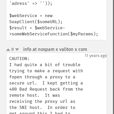
'adress' => ''));

$webService = new 
SoapClient($someURL);

$result = $webService-
>someWebServiceFunction($myParams);
info at nospam x valiton x com
0
¶
up
down
11 years ago
CAUTION:

I had quite a bit of trouble 
trying to make a request with 
fopen through a proxy to a 
secure url.  I kept getting a 
400 Bad Request back from the 
remote host.  It was 
receiving the proxy url as 
the SNI host.  In order to 
get around this I had to 