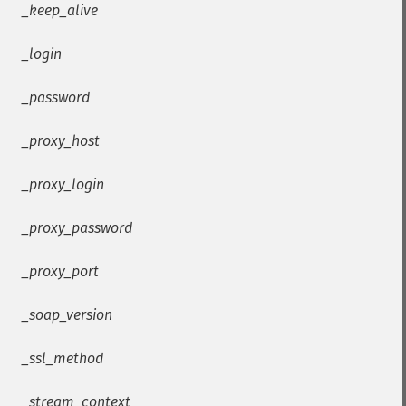
_keep_alive
_login
_password
_proxy_host
_proxy_login
_proxy_password
_proxy_port
_soap_version
_ssl_method
_stream_context