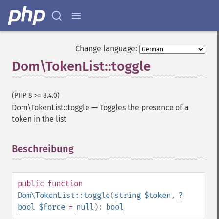
Change language:
Dom\TokenList::toggle
(PHP 8 >= 8.4.0)
Dom\TokenList::toggle
—
Toggles the presence of a
token in the list
Beschreibung
¶
public
function
Dom\TokenList::toggle
(
string
$token
,
?
bool
$force
=
null
):
bool