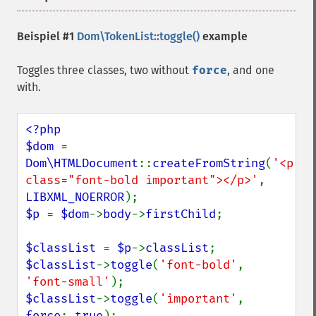
Beispiel #1
Dom\TokenList::toggle()
example
Toggles three classes, two without
force
, and one
with.
<?php

$dom 
= 
Dom\HTMLDocument
::
createFromString
(
'<p 
class="font-bold important"></p>'
, 
LIBXML_NOERROR
$p 
= 
$dom
->
body
->
firstChild
;

$classList 
= 
$p
->
classList
$classList
->
toggle
(
'font-bold'
, 
'font-small'
$classList
->
toggle
(
'important'
, 
force
: 
true
);
