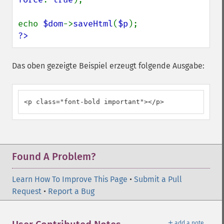
echo 
$dom
->
saveHtml
(
$p
?>
Das oben gezeigte Beispiel erzeugt folgende Ausgabe:
<p class="font-bold important"></p>
Found A Problem?
Learn How To Improve This Page
•
Submit a Pull
Request
•
Report a Bug
＋
add a note