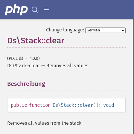
Change language:
Ds\Stack::clear
(PECL ds >= 1.0.0)
Ds\Stack::clear
—
Removes all values
Beschreibung
¶
public
function
Ds\Stack::clear
():
void
Removes all values from the stack.