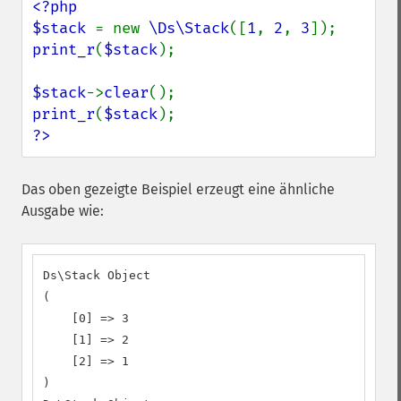
<?php

$stack 
= new 
\Ds\Stack
([
1
, 
2
, 
3
print_r
(
$stack
);

$stack
->
clear
print_r
(
$stack
?>
Das oben gezeigte Beispiel erzeugt eine ähnliche
Ausgabe wie:
Ds\Stack Object

(

    [0] => 3

    [1] => 2

    [2] => 1

)
