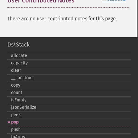
User Contributed Notes
There are no user contributed notes for this page.
Ds\Stack
allocate
capacity
clear
_​_​construct
copy
count
isEmpty
jsonSerialize
peek
pop
push
toArray