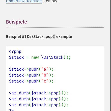
UnderflowException
if empty.
Beispiele
¶
Beispiel #1
Ds\Stack::pop()
example
<?php

$stack 
= new 
\Ds\Stack
();

$stack
->
push
(
"a"
$stack
->
push
(
"b"
$stack
->
push
(
"c"
);

var_dump
(
$stack
->
pop
var_dump
(
$stack
->
pop
var_dump
(
$stack
->
pop
?>