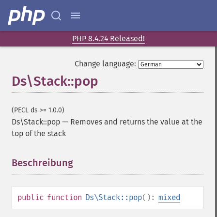
PHP 8.4.24 Released!
Change language:
Ds\Stack::pop
(PECL ds >= 1.0.0)
Ds\Stack::pop
—
Removes and returns the value at the
top of the stack
Beschreibung
¶
public
function
Ds\Stack::pop
():
mixed