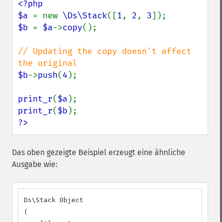
<?php

$a 
= new 
\Ds\Stack
([
1
, 
2
, 
3
$b 
= 
$a
->
copy
();

// Updating the copy doesn't affect 
$b
->
push
(
4
);

print_r
(
$a
print_r
(
$b
?>
Das oben gezeigte Beispiel erzeugt eine ähnliche
Ausgabe wie:
Ds\Stack Object

(
