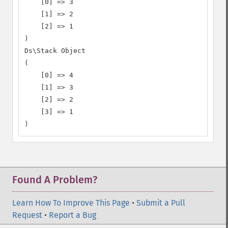
    [0] => 3

    [1] => 2

    [2] => 1

)

Ds\Stack Object

(

    [0] => 4

    [1] => 3

    [2] => 2

    [3] => 1

)
Found A Problem?
Learn How To Improve This Page
•
Submit a Pull
Request
•
Report a Bug