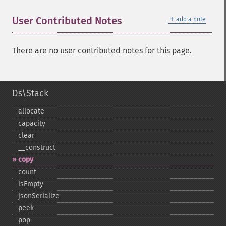
＋
User Contributed Notes
add a note
There are no user contributed notes for this page.
Ds\Stack
allocate
capacity
clear
_​_​construct
copy
count
isEmpty
jsonSerialize
peek
pop