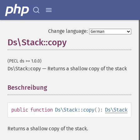
Change language:
Ds\Stack::copy
(PECL ds >= 1.0.0)
Ds\Stack::copy
—
Returns a shallow copy of the stack
Beschreibung
¶
public
function
Ds\Stack::copy
():
Ds\Stack
Returns a shallow copy of the stack.