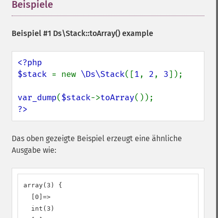
Beispiele
¶
Beispiel #1
Ds\Stack::toArray()
example
<?php

$stack 
= new 
\Ds\Stack
([
1
, 
2
, 
3
]);

var_dump
(
$stack
->
toArray
?>
Das oben gezeigte Beispiel erzeugt eine ähnliche
Ausgabe wie:
array(3) {

  [0]=>

  int(3)
