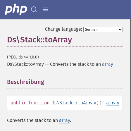
Change language:
Ds\Stack::toArray
(PECL ds >= 1.0.0)
Ds\Stack::toArray
—
Converts the stack to an
array
Beschreibung
¶
public
function
Ds\Stack::toArray
():
array
Converts the stack to an
array
.