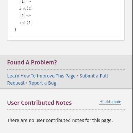
  [1]=>

  int(2)

  [2]=>

  int(1)

}
Found A Problem?
Learn How To Improve This Page
•
Submit a Pull
Request
•
Report a Bug
＋
User Contributed Notes
add a note
There are no user contributed notes for this page.