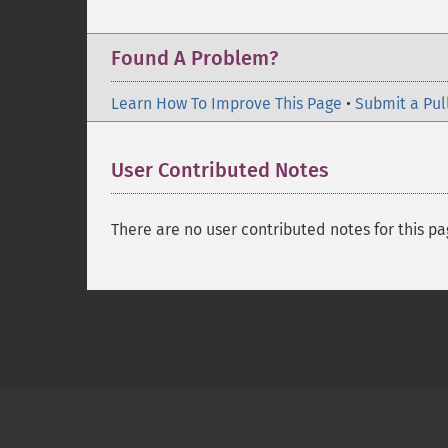
Found A Problem?
Learn How To Improve This Page
•
Submit a Pul
User Contributed Notes
There are no user contributed notes for this pa