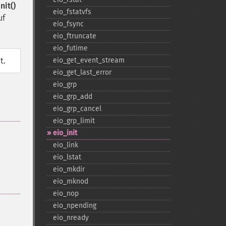
nit()
eio_​fstatvfs
uf
eio_​fsync
eio_​ftruncate
eio_​futime
t.
eio_​get_​event_​stream
eio_​get_​last_​error
eio_​grp
eio_​grp_​add
eio_​grp_​cancel
eio_​grp_​limit
eio_​init
eio_​link
eio_​lstat
eio_​mkdir
eio_​mknod
eio_​nop
eio_​npending
eio_​nready