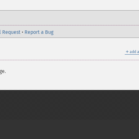
l Request
•
Report a Bug
＋
add a
ge.