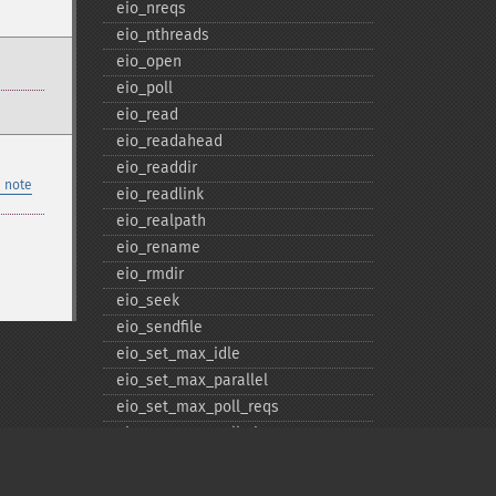
eio_​nreqs
eio_​nthreads
eio_​open
eio_​poll
eio_​read
eio_​readahead
eio_​readdir
 note
eio_​readlink
eio_​realpath
eio_​rename
eio_​rmdir
eio_​seek
eio_​sendfile
eio_​set_​max_​idle
eio_​set_​max_​parallel
eio_​set_​max_​poll_​reqs
eio_​set_​max_​poll_​time
eio_​set_​min_​parallel
eio_​stat