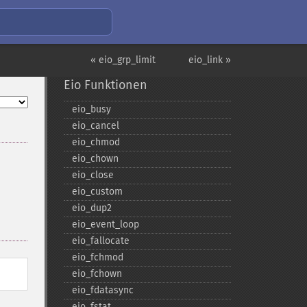
« eio_grp_limit
eio_link »
Eio Funktionen
eio_​busy
eio_​cancel
eio_​chmod
eio_​chown
eio_​close
eio_​custom
eio_​dup2
eio_​event_​loop
eio_​fallocate
eio_​fchmod
eio_​fchown
eio_​fdatasync
eio_​fstat