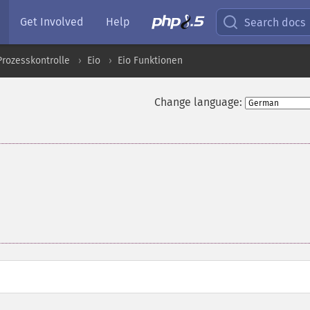
Get Involved
Help
Search docs
Prozesskontrolle
Eio
Eio Funktionen
Change language: