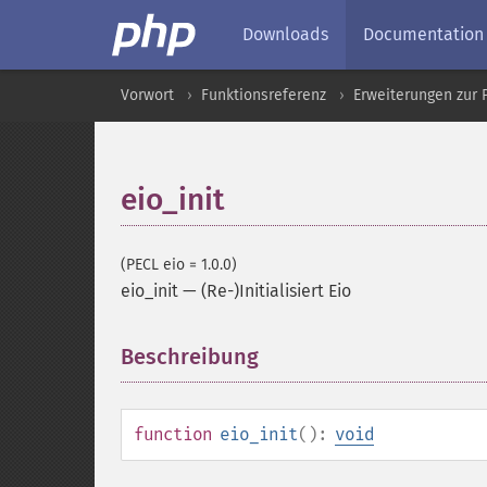
Downloads
Documentation
Vorwort
Funktionsreferenz
Erweiterungen zur 
eio_init
(PECL eio = 1.0.0)
eio_init
—
(Re-)Initialisiert Eio
Beschreibung
¶
function
eio_init
():
void