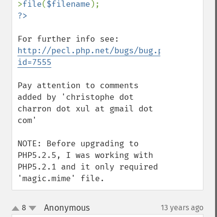
>
file
(
$filename
For further info see: 
http://pecl.php.net/bugs/bug.php?
id=7555
Pay attention to comments 
added by 'christophe dot 
charron dot xul at gmail dot 
com'

NOTE: Before upgrading to 
PHP5.2.5, I was working with 
PHP5.2.1 and it only required 
'magic.mime' file.
Anonymous
8
13 years ago
¶
up
down