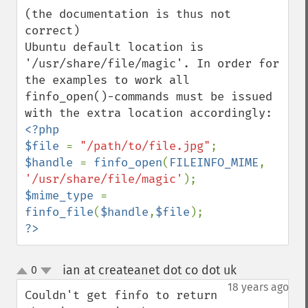
(the documentation is thus not 
correct)

Ubuntu default location is 
'/usr/share/file/magic'. In order for 
the examples to work all 
finfo_open()-commands must be issued 
<?php

$file 
= 
"/path/to/file.jpg"
$handle 
= 
finfo_open
(
FILEINFO_MIME
, 
'/usr/share/file/magic'
$mime_type 
= 
finfo_file
(
$handle
,
$file
?>
ian at createanet dot co dot uk
0
¶
up
down
18 years ago
Couldn't get finfo to return 