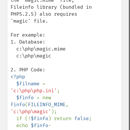
the 'magic.mime' file, 
Fileinfo library (bundled in 
PHP5.2.5) also requires 
'magic' file.

For example:

1. Database:

  c:\php\magic.mime

  c:\php\magic

<?php

  $filname 
= 
'c:\php\php.ini'
;

$finfo 
= new 
finfo
(
FILEINFO_MIME
, 
'c:\php\magic'
);

  if (!
$finfo
) return 
false
;

  echo 
$finfo
-