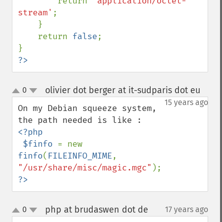
        return 
'application/octet-
stream'
;

    }

    return 
false
;

?>
olivier dot berger at it-sudparis dot eu
0
¶
up
down
15 years ago
On my Debian squeeze system, 
<?php 

 $finfo 
= new 
finfo
(
FILEINFO_MIME
, 
"/usr/share/misc/magic.mgc"
?>
php at brudaswen dot de
0
17 years ago
¶
up
down