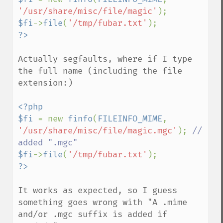
'/usr/share/misc/file/magic'
$fi
->
file
(
'/tmp/fubar.txt'
Actually segfaults, where if I type 
the full name (including the file 
extension:)

<?php

$fi 
= new 
finfo
(
FILEINFO_MIME
, 
'/usr/share/misc/file/magic.mgc'
); 
// 
$fi
->
file
(
'/tmp/fubar.txt'
It works as expected, so I guess 
something goes wrong with "A .mime 
and/or .mgc suffix is added if 