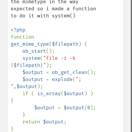
the mimetype in the way 
expected so i made a function 
to do it with system()

function 
get_mime_type
(
$filepath
) {

ob_start
();

system
(
"file -i -b 
{
$filepath
}
"
);

$output 
= 
ob_get_clean
();

$output 
= 
explode
(
"; 
"
,
$output
);

    if ( 
is_array
(
$output
) ) 
{

$output 
= 
$output
[
0
];

    }

    return 
$output
;
