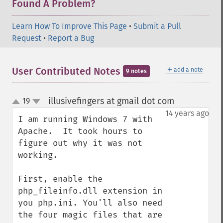
Found A Problem?
Learn How To Improve This Page
•
Submit a Pull
Request
•
Report a Bug
＋
User Contributed Notes
add a note
9 notes
illusivefingers at gmail dot com
19
¶
up
down
14 years ago
I am running Windows 7 with 
Apache.  It took hours to 
figure out why it was not 
working.

First, enable the 
php_fileinfo.dll extension in 
you php.ini. You'll also need 
the four magic files that are 