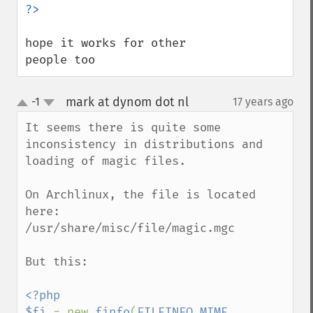
hope it works for other 
people too
mark at dynom dot nl
-1
17 years ago
¶
up
down
It seems there is quite some 
inconsistency in distributions and 
loading of magic files.

On Archlinux, the file is located 
here:

/usr/share/misc/file/magic.mgc

But this:

<?php

$fi 
= new 
finfo
(
FILEINFO_MIME
, 