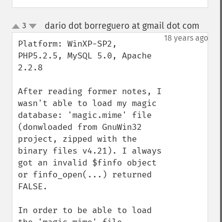
dario dot borreguero at gmail dot com
3
¶
up
down
18 years ago
Platform: WinXP-SP2, 
PHP5.2.5, MySQL 5.0, Apache 
2.2.8

After reading former notes, I 
wasn't able to load my magic 
database: 'magic.mime' file 
(donwloaded from GnuWin32 
project, zipped with the 
binary files v4.21). I always 
got an invalid $finfo object 
or finfo_open(...) returned 
FALSE.

In order to be able to load 