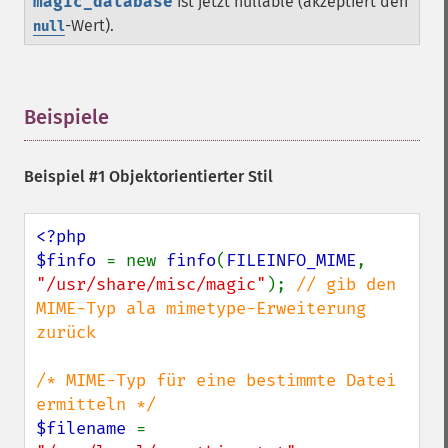
magic_database
ist jetzt nullable (akzeptiert den
-Wert).
null
Beispiele
¶
Beispiel #1 Objektorientierter Stil
<?php

$finfo 
= new 
finfo
(
FILEINFO_MIME
, 
"/usr/share/misc/magic"
); 
// gib den 
MIME-Typ ala mimetype-Erweiterung 
zurück

/* MIME-Typ für eine bestimmte Datei 
$filename 
= 