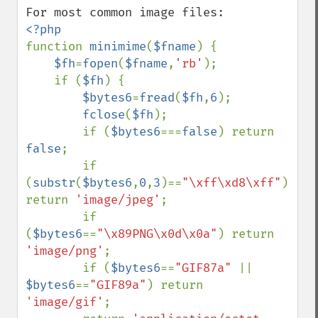
function 
minimime
(
$fname
) {

$fh
=
fopen
(
$fname
,
'rb'
);

    if (
$fh
) { 

$bytes6
=
fread
(
$fh
,
6
);

fclose
(
$fh
); 

        if (
$bytes6
===
false
) return 
false
;

        if 
(
substr
(
$bytes6
,
0
,
3
)==
"\xff\xd8\xff"
) 
return 
'image/jpeg'
;

        if 
(
$bytes6
==
"\x89PNG\x0d\x0a"
) return 
'image/png'
;

        if (
$bytes6
==
"GIF87a" 
|| 
$bytes6
==
"GIF89a"
) return 
'image/gif'
;
