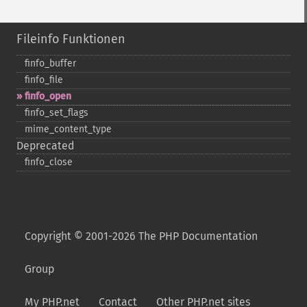
Fileinfo Funktionen
finfo_​buffer
finfo_​file
finfo_​open
finfo_​set_​flags
mime_​content_​type
Deprecated
finfo_​close
Copyright © 2001-2026 The PHP Documentation
Group
My PHP.net
Contact
Other PHP.net sites