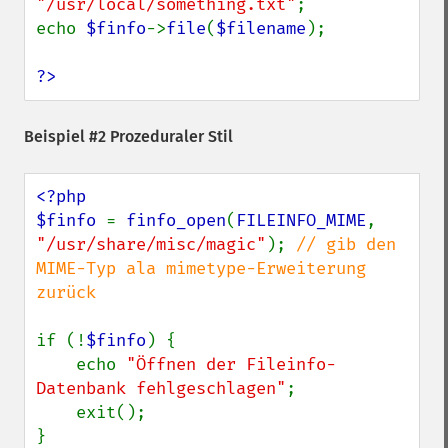
"/usr/local/something.txt"
;

echo 
$finfo
->
file
(
$filename
);

?>
Beispiel #2 Prozeduraler Stil
<?php

$finfo 
= 
finfo_open
(
FILEINFO_MIME
, 
"/usr/share/misc/magic"
); 
// gib den 
MIME-Typ ala mimetype-Erweiterung 
zurück

if (!
$finfo
) {

    echo 
"Öffnen der Fileinfo-
Datenbank fehlgeschlagen"
;

    exit();

}
