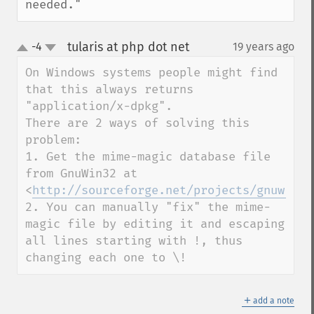
needed."
tularis at php dot net
-4
19 years ago
¶
up
down
On Windows systems people might find 
that this always returns 
"application/x-dpkg".

There are 2 ways of solving this 
problem:

1. Get the mime-magic database file 
from GnuWin32 at 
<
http://sourceforge.net/projects/gnuwin32
2. You can manually "fix" the mime-
magic file by editing it and escaping 
all lines starting with !, thus 
changing each one to \!
＋
add a note