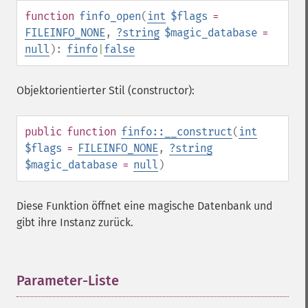
function
finfo_open
(
int
$flags
=
FILEINFO_NONE
,
?
string
$magic_database
=
null
):
finfo
|
false
Objektorientierter Stil (constructor):
public
function
finfo::__construct
(
int
$flags
=
FILEINFO_NONE
,
?
string
$magic_database
=
null
)
Diese Funktion öffnet eine magische Datenbank und
gibt ihre Instanz zurück.
Parameter-Liste
¶