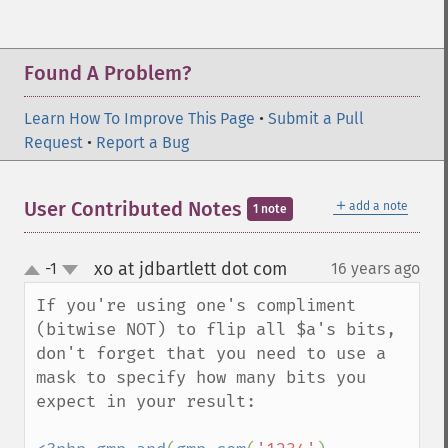
Found A Problem?
Learn How To Improve This Page
•
Submit a Pull
Request
•
Report a Bug
＋
User Contributed Notes
add a note
1 note
xo at jdbartlett dot com
-1
16 years ago
¶
up
down
If you're using one's compliment 
(bitwise NOT) to flip all $a's bits, 
don't forget that you need to use a 
mask to specify how many bits you 
expect in your result:
