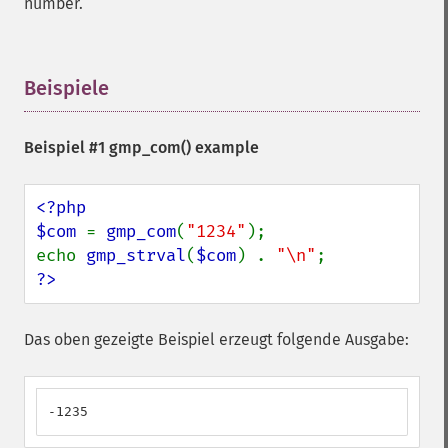
number.
Beispiele
¶
Beispiel #1
gmp_com()
example
<?php

$com 
= 
gmp_com
(
"1234"
);

echo 
gmp_strval
(
$com
) . 
"\n"
?>
Das oben gezeigte Beispiel erzeugt folgende Ausgabe:
-1235