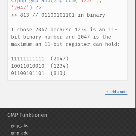
<?php gmp_and
(
gmp_com
(
'1234'
), 
'2047'
) 
>> 813 // 01100101101 in binary

I chose 2047 because 1234 is an 11-
bit binary number and 2047 is the 
maximum an 11-bit register can hold:

11111111111  (2047)

10011010010  (1234)

01100101101  (813)
＋
add a note
GMP Funktionen
gmp_​abs
gmp_​add