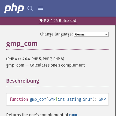
PHP 8.4.24 Released!
Change language:
gmp_com
(PHP 4 >= 4.0.4, PHP 5, PHP 7, PHP 8)
gmp_com
—
Calculates one's complement
Beschreibung
¶
function
gmp_com
(
GMP
|
int
|
string
$num
):
GMP
Returns the one's complement of
num
.