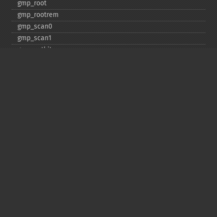
gmp_​root
gmp_​rootrem
gmp_​scan0
gmp_​scan1
gmp_​setbit
gmp_​sign
gmp_​sqrt
gmp_​sqrtrem
gmp_​strval
gmp_​sub
gmp_​testbit
gmp_​xor
Deprecated
gmp_​random
Copyright © 2001-2026 The PHP Documentation