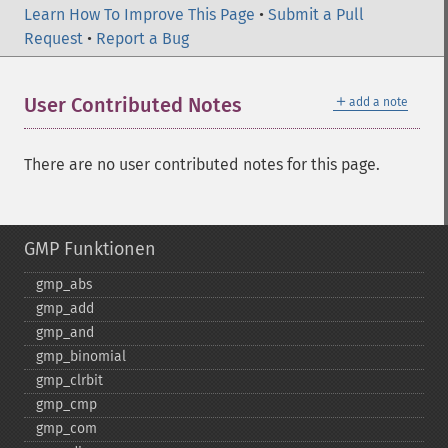
Learn How To Improve This Page
•
Submit a Pull
Request
•
Report a Bug
＋
User Contributed Notes
add a note
There are no user contributed notes for this page.
GMP Funktionen
gmp_​abs
gmp_​add
gmp_​and
gmp_​binomial
gmp_​clrbit
gmp_​cmp
gmp_​com