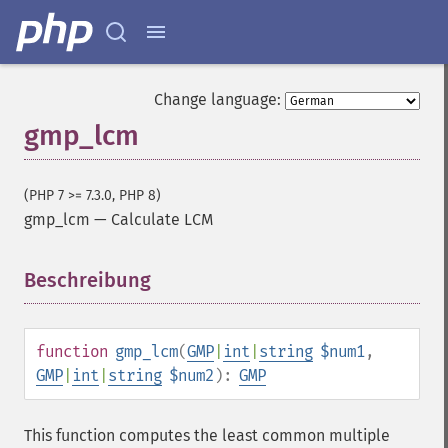
Change language:
gmp_lcm
(PHP 7 >= 7.3.0, PHP 8)
gmp_lcm
—
Calculate LCM
Beschreibung
¶
function
gmp_lcm
(
GMP
|
int
|
string
$num1
,
GMP
|
int
|
string
$num2
):
GMP
This function computes the least common multiple