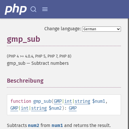
Change language:
gmp_sub
(PHP 4 >= 4.0.4, PHP 5, PHP 7, PHP 8)
gmp_sub
—
Subtract numbers
Beschreibung
¶
function
gmp_sub
(
GMP
|
int
|
string
$num1
,
GMP
|
int
|
string
$num2
):
GMP
Subtracts
num2
from
num1
and returns the result.