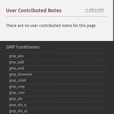
＋
User Contributed Notes
add a note
There are no user contributed notes for this page.
GMP Funktionen
gmp_​abs
gmp_​add
gmp_​and
gmp_​binomial
gmp_​clrbit
gmp_​cmp
gmp_​com
gmp_​div
gmp_​div_​q
gmp_​div_​qr