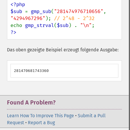
<?php

$sub 
= 
gmp_sub
(
"281474976710656"
, 
"4294967296"
); 
echo 
gmp_strval
(
$sub
) . 
"\n"
?>
Das oben gezeigte Beispiel erzeugt folgende Ausgabe:
281470681743360
Found A Problem?
Learn How To Improve This Page
•
Submit a Pull
Request
•
Report a Bug