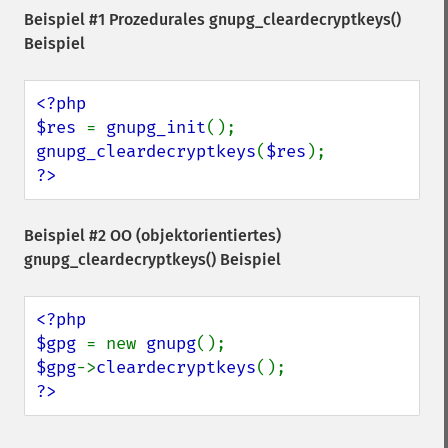
Beispiel #1 Prozedurales
gnupg_cleardecryptkeys()
Beispiel
<?php

$res 
= 
gnupg_init
gnupg_cleardecryptkeys
(
$res
?>
Beispiel #2 OO (objektorientiertes)
gnupg_cleardecryptkeys()
Beispiel
<?php

$gpg 
= new 
gnupg
$gpg
->
cleardecryptkeys
?>