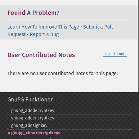
Found A Problem?
Learn How To Improve This Page
•
Submit a Pull
Request
•
Report a Bug
＋
User Contributed Notes
add a note
There are no user contributed notes for this page.
GnuPG Funktionen
gnupg_​adddecryptkey
gnupg_​addencryptkey
gnupg_​addsignkey
gnupg_​cleardecryptkeys