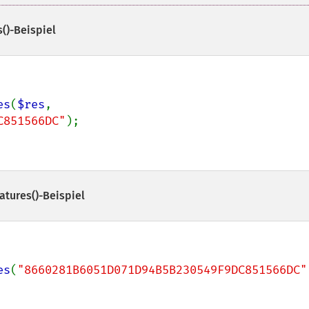
()
-Beispiel
es
(
$res
, 
C851566DC"
atures()
-Beispiel
es
(
"8660281B6051D071D94B5B230549F9DC851566DC"