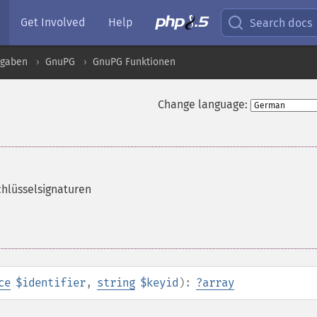
Get Involved
Help
Search docs
sgaben
GnuPG
GnuPG Funktionen
Change language:
Schlüsselsignaturen
ce
$identifier
,
string
$keyid
):
?
array