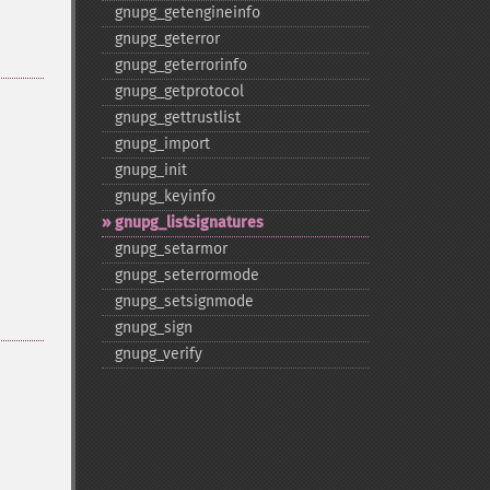
gnupg_​getengineinfo
gnupg_​geterror
gnupg_​geterrorinfo
gnupg_​getprotocol
gnupg_​gettrustlist
gnupg_​import
gnupg_​init
gnupg_​keyinfo
gnupg_​listsignatures
gnupg_​setarmor
gnupg_​seterrormode
gnupg_​setsignmode
gnupg_​sign
gnupg_​verify