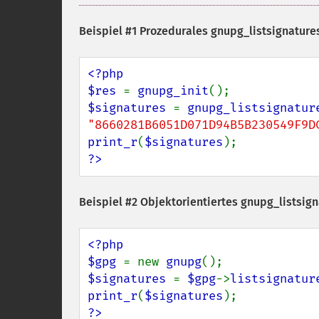
Beispiel #1 Prozedurales
gnupg_listsignatures
<?php

$res 
= 
gnupg_init
$signatures 
= 
gnupg_listsignatur
"8660281B6051D071D94B5B230549F9D
print_r
(
$signatures
?>
Beispiel #2 Objektorientiertes
gnupg_listsign
<?php

$gpg 
= new 
gnupg
$signatures 
= 
$gpg
->
listsignatur
print_r
(
$signatures
?>