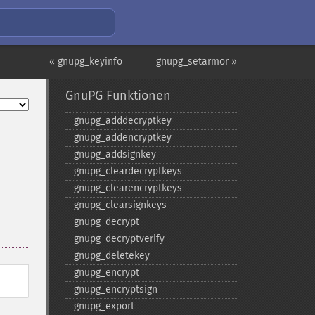
« gnupg_keyinfo
gnupg_setarmor »
GnuPG Funktionen
gnupg_​adddecryptkey
gnupg_​addencryptkey
gnupg_​addsignkey
gnupg_​cleardecryptkeys
gnupg_​clearencryptkeys
gnupg_​clearsignkeys
gnupg_​decrypt
gnupg_​decryptverify
gnupg_​deletekey
gnupg_​encrypt
gnupg_​encryptsign
gnupg_​export