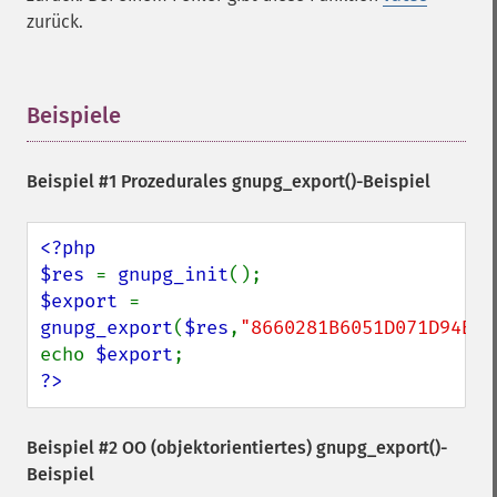
zurück.
Beispiele
¶
Beispiel #1 Prozedurales
gnupg_export()
-Beispiel
<?php

$res 
= 
gnupg_init
$export 
= 
gnupg_export
(
$res
,
"8660281B6051D071D94B5B
echo 
$export
?>
Beispiel #2 OO (objektorientiertes)
gnupg_export()
-
Beispiel