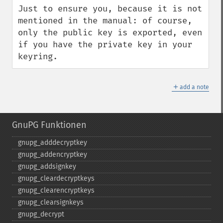
Just to ensure you, because it is not 
mentioned in the manual: of course, 
only the public key is exported, even 
if you have the private key in your 
keyring.
＋
add a note
GnuPG Funktionen
gnupg_​adddecryptkey
gnupg_​addencryptkey
gnupg_​addsignkey
gnupg_​cleardecryptkeys
gnupg_​clearencryptkeys
gnupg_​clearsignkeys
gnupg_​decrypt