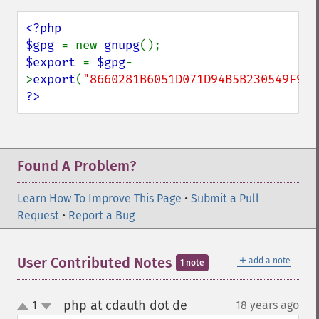
<?php

$gpg 
= new 
gnupg
$export 
= 
$gpg
-
>
export
(
"8660281B6051D071D94B5B230549F9DC
?>
Found A Problem?
Learn How To Improve This Page
•
Submit a Pull
Request
•
Report a Bug
＋
User Contributed Notes
add a note
1 note
php at cdauth dot de
1
18 years ago
¶
up
down