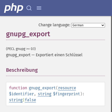
Change language:
gnupg_export
(PECL gnupg >= 0.1)
gnupg_export
—
Exportiert einen Schlüssel
Beschreibung
¶
function
gnupg_export
(
resource
$identifier
,
string
$fingerprint
):
string
|
false