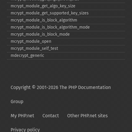
mcrypt_​module_​get_​algo_​key_​size
mcrypt_​module_​get_​supported_​key_​sizes
mcrypt_​module_​is_​block_​algorithm
mcrypt_​module_​is_​block_​algorithm_​mode
mcrypt_​module_​is_​block_​mode
mcrypt_​module_​open
mcrypt_​module_​self_​test
mdecrypt_​generic
Copyright © 2001-2026 The PHP Documentation
Group
My PHP.net
Contact
Other PHP.net sites
Privacy policy