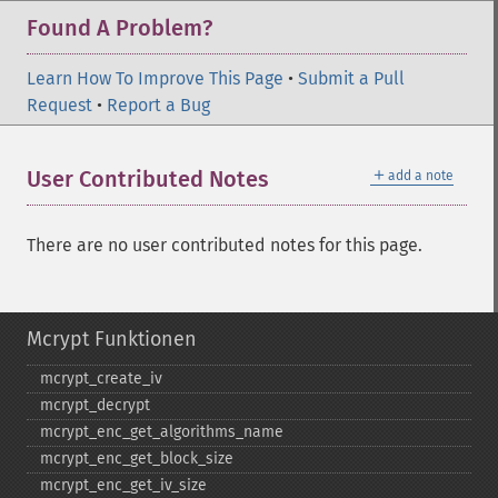
Found A Problem?
Learn How To Improve This Page
•
Submit a Pull
Request
•
Report a Bug
＋
User Contributed Notes
add a note
There are no user contributed notes for this page.
Mcrypt Funktionen
mcrypt_​create_​iv
mcrypt_​decrypt
mcrypt_​enc_​get_​algorithms_​name
mcrypt_​enc_​get_​block_​size
mcrypt_​enc_​get_​iv_​size