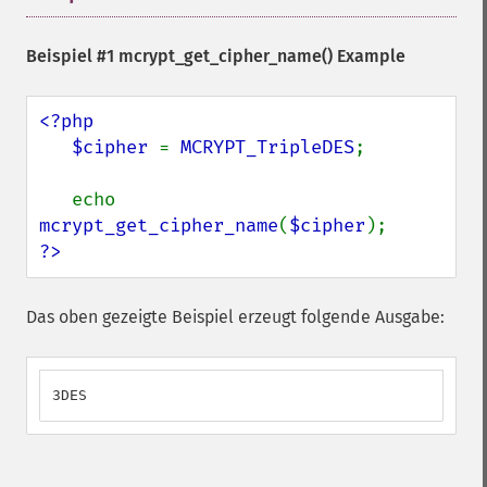
Beispiel #1
mcrypt_get_cipher_name()
Example
<?php

   $cipher 
= 
MCRYPT_TripleDES
;

   echo 
mcrypt_get_cipher_name
(
$cipher
?>
Das oben gezeigte Beispiel erzeugt folgende Ausgabe:
3DES