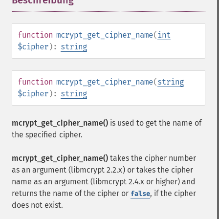
Beschreibung
¶
function
mcrypt_get_cipher_name
(
int
$cipher
):
string
function
mcrypt_get_cipher_name
(
string
$cipher
):
string
mcrypt_get_cipher_name()
is used to get the name of
the specified cipher.
mcrypt_get_cipher_name()
takes the cipher number
as an argument (libmcrypt 2.2.x) or takes the cipher
name as an argument (libmcrypt 2.4.x or higher) and
returns the name of the cipher or
, if the cipher
false
does not exist.