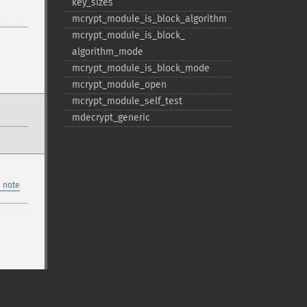
key_​sizes
mcrypt_​module_​is_​block_​algorithm
mcrypt_​module_​is_​block_​
algorithm_​mode
mcrypt_​module_​is_​block_​mode
mcrypt_​module_​open
mcrypt_​module_​self_​test
mdecrypt_​generic
 note