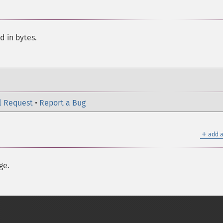
d in bytes.
l Request
•
Report a Bug
＋
add a
ge.