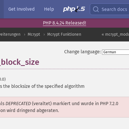
Get Involved
Help
Search docs
PHP 8.4.24 Released!
weiterungen
Mcrypt
Mcrypt Funktionen
« mcrypt_modu
Change language:
block_size
0.0)
s the blocksize of the specified algorithm
als
DEPRECATED
(veraltet) markiert und wurde in PHP 7.2.0
ion wird dringend abgeraten.