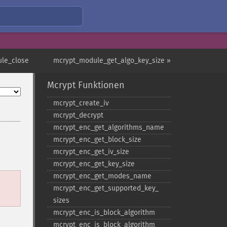
le_close
mcrypt_module_get_algo_key_size »
Mcrypt Funktionen
mcrypt_​create_​iv
mcrypt_​decrypt
mcrypt_​enc_​get_​algorithms_​name
mcrypt_​enc_​get_​block_​size
mcrypt_​enc_​get_​iv_​size
mcrypt_​enc_​get_​key_​size
mcrypt_​enc_​get_​modes_​name
mcrypt_​enc_​get_​supported_​key_​
sizes
mcrypt_​enc_​is_​block_​algorithm
mcrypt_​enc_​is_​block_​algorithm_​