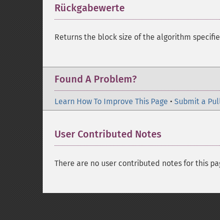
Rückgabewerte
¶
Returns the block size of the algorithm specifie
Found A Problem?
Learn How To Improve This Page
•
Submit a Pul
User Contributed Notes
There are no user contributed notes for this pa