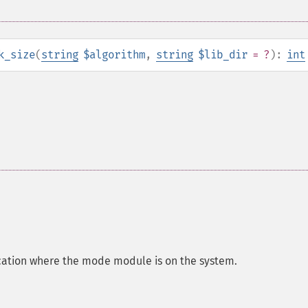
k_size
(
string
$algorithm
,
string
$lib_dir
= ?
):
int
ocation where the mode module is on the system.