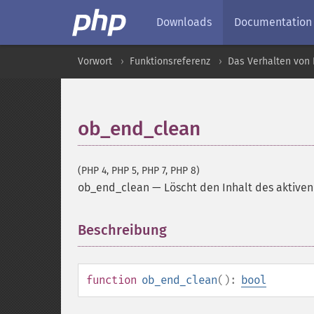
Downloads
Documentation
Vorwort
Funktionsreferenz
Das Verhalten von 
ob_end_clean
(PHP 4, PHP 5, PHP 7, PHP 8)
ob_end_clean
—
Löscht den Inhalt des aktiven
Beschreibung
¶
function
ob_end_clean
():
bool