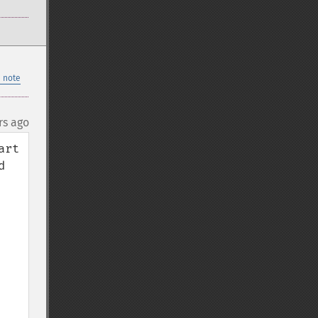
 note
rs ago
rt 
 