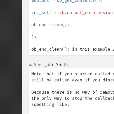
$output 
= 
ob_get_contents
();

ini_set
(
'zlib.output_compression
ob_end_clean
();

ob_end_clean(); in this example 
John Smith
6
¶
up
down
Note that if you started called 
still be called even if you disca
Because there is no way of remov
the only way to stop the callbac
something like:
