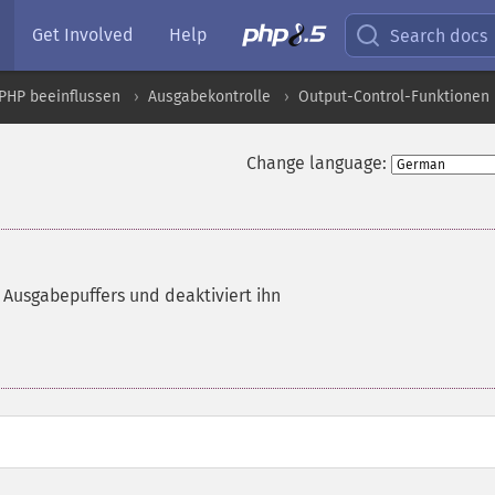
Get Involved
Help
Search docs
PHP beeinflussen
Ausgabekontrolle
Output-Control-Funktionen
Change language:
 Ausgabepuffers und deaktiviert ihn