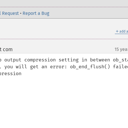
l Request
•
Report a Bug
＋
add a
ot com
15 yea
¶
b output compression setting in between ob_sta
, you will get an error: ob_end_flush() failed
ression
