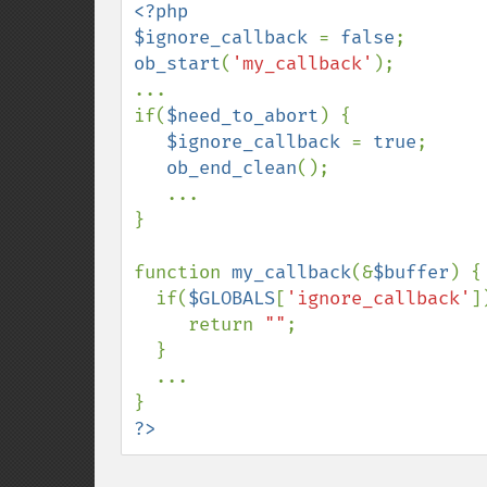
<?php

$ignore_callback 
= 
false
ob_start
(
'my_callback'
);

...

if(
$need_to_abort
) {

$ignore_callback 
= 
true
;

ob_end_clean
();

   ...

}

function 
my_callback
(&
$buffer
) {

  if(
$GLOBALS
[
'ignore_callback'
]
     return 
""
;

  }

  ...

?>