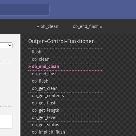
« ob_clean
ob_end_flush »
Output-Control-Funktionen
flush
ob_​clean
ob_​end_​clean
ob_​end_​flush
ob_​flush
ob_​get_​clean
ob_​get_​contents
ob_​get_​flush
ob_​get_​length
ob_​get_​level
ob_​get_​status
ob_​implicit_​flush