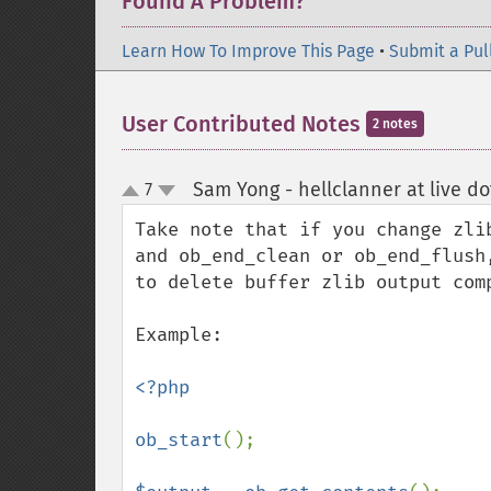
Found A Problem?
Learn How To Improve This Page
•
Submit a Pul
User Contributed Notes
2 notes
Sam Yong - hellclanner at live d
7
up
down
Take note that if you change zli
and ob_end_clean or ob_end_flush
to delete buffer zlib output comp
Example:

<?php

ob_start
();
