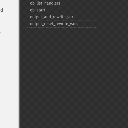
ob_​list_​handlers
nd
ob_​start
output_​add_​rewrite_​var
output_​reset_​rewrite_​vars
,