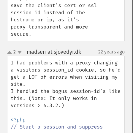
save the client's cert or ssl 
session id instead of the 
hostname or ip, as it's 
proxy-transparent and more 
secure.
madsen at sjovedyr.dk
2
22 years ago
¶
up
down
I had problems with a proxy changing 
a visitors session_id-cookie, so he'd 
get a LOT of errors when visiting my 
site.

I handled the bogus session-id's like 
this. (Note: It only works in 
versions > 4.3.2.)

// Start a session and suppress 