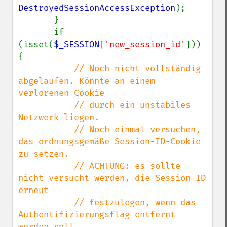
DestroyedSessionAccessException
);

       }

       if 
(isset(
$_SESSION
[
'new_session_id'
])) 
{

// Noch nicht vollständig 
abgelaufen. Könnte an einem 
verlorenen Cookie

           // durch ein unstabiles 
Netzwerk liegen.

           // Noch einmal versuchen, 
das ordnungsgemäße Session-ID-Cookie 
zu setzen.

           // ACHTUNG: es sollte 
nicht versucht werden, die Session-ID 
erneut

           // festzulegen, wenn das 
Authentifizierungsflag entfernt 
werden soll.
