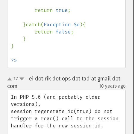
        return 
true
;

    }catch(
Exception $e
){

        return 
false
;

    }

}

?>
ei dot rik dot ops dot tad at gmail dot
12
up
down
com
10 years ago
¶
In PHP 5.6 (and probably older 
versions), 
session_regenerate_id(true) do not 
trigger a read() call to the session 
handler for the new session id. 
