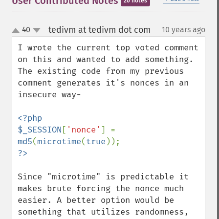
User Contributed Notes
20 notes
tedivm at tedivm dot com
40
10 years ago
¶
up
down
I wrote the current top voted comment 
on this and wanted to add something. 
The existing code from my previous 
comment generates it's nonces in an 
insecure way-

<?php

$_SESSION
[
'nonce'
] = 
md5
(
microtime
(
true
Since "microtime" is predictable it 
makes brute forcing the nonce much 
easier. A better option would be 
something that utilizes randomness, 