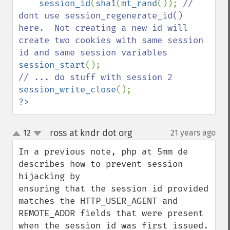
session_id
(
sha1
(
mt_rand
()); 
// 
dont use session_regenerate_id() 
here.  Not creating a new id will 
create two cookies with same session 
session_start
session_write_close
?>
ross at kndr dot org
12
21 years ago
¶
up
down
In a previous note, php at 5mm de 
describes how to prevent session 
hijacking by

ensuring that the session id provided 
matches the HTTP_USER_AGENT and 
REMOTE_ADDR fields that were present 
when the session id was first issued.  