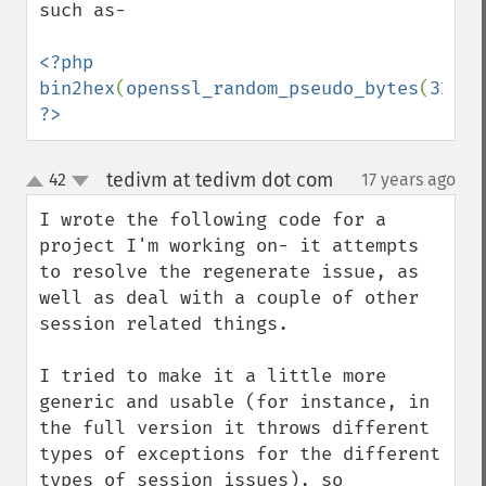
such as-

<?php

bin2hex
(
openssl_random_pseudo_bytes
(
32
?>
tedivm at tedivm dot com
42
17 years ago
¶
up
down
I wrote the following code for a 
project I'm working on- it attempts 
to resolve the regenerate issue, as 
well as deal with a couple of other 
session related things.

I tried to make it a little more 
generic and usable (for instance, in 
the full version it throws different 
types of exceptions for the different 
types of session issues), so 