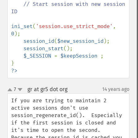
// Start session with new session 
ID     

ini_set
(
'session.use_strict_mode'
, 
0
);

session_id
(
$new_session_id
);

session_start
();

$_SESSION 
= 
$keepSession 
;

?>
gr at gr5 dot org
7
14 years ago
¶
up
down
If you are trying to maintain 2 
active sessions don't use 
session_regenerate_id().  Especially 
if the first session is closed and 
it's time to open the second.  
Because the session id is cached you 