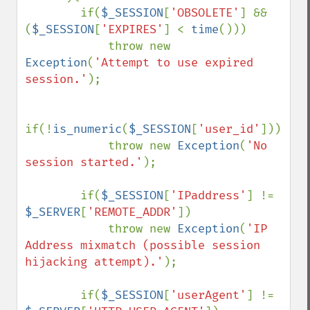
        if(
$_SESSION
[
'OBSOLETE'
] && 
(
$_SESSION
[
'EXPIRES'
] < 
time
()))

            throw new 
Exception
(
'Attempt to use expired 
session.'
);

if(!
is_numeric
(
$_SESSION
[
'user_id'
]))

            throw new 
Exception
(
'No 
session started.'
);

        if(
$_SESSION
[
'IPaddress'
] != 
$_SERVER
[
'REMOTE_ADDR'
])

            throw new 
Exception
(
'IP 
Address mixmatch (possible session 
hijacking attempt).'
);

        if(
$_SESSION
[
'userAgent'
] != 