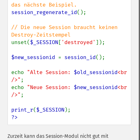
session_regenerate_id
();

// Die neue Session braucht keinen 
unset(
$_SESSION
[
'destroyed'
]);

$new_sessionid 
= 
session_id
();

echo 
"Alte Session: 
$old_sessionid
<br 
/>"
;

echo 
"Neue Session: 
$new_sessionid
<br 
/>"
;

print_r
(
$_SESSION
?>
Zurzeit kann das Session-Modul nicht gut mit