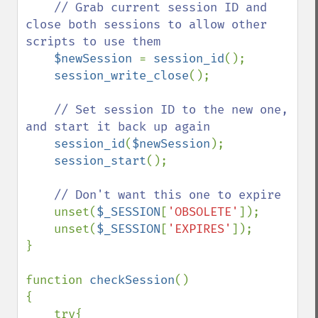
// Grab current session ID and 
close both sessions to allow other 
scripts to use them

$newSession 
= 
session_id
();

session_write_close
();

// Set session ID to the new one, 
and start it back up again

session_id
(
$newSession
);

session_start
();

// Don't want this one to expire

unset(
$_SESSION
[
'OBSOLETE'
]);

    unset(
$_SESSION
[
'EXPIRES'
]);

}

function 
checkSession
()

{

    try{
