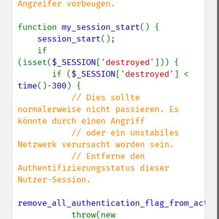
Angreifer vorbeugen.

function 
my_session_start
() {

session_start
();

    if 
(isset(
$_SESSION
[
'destroyed'
])) {

       if (
$_SESSION
[
'destroyed'
] < 
time
()-
300
) {

// Dies sollte 
normalerweise nicht passieren. Es 
könnte durch einen Angriff

           // oder ein unstabiles 
Netzwerk verursacht worden sein.

           // Entferne den 
Authentifizierungsstatus dieser 
Nutzer-Session.

remove_all_authentication_flag_from_activ
           throw(new 