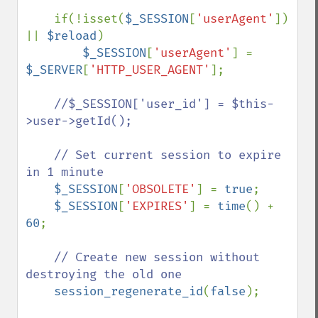
    if(!isset(
$_SESSION
[
'userAgent'
]) 
|| 
$reload
)

$_SESSION
[
'userAgent'
] = 
$_SERVER
[
'HTTP_USER_AGENT'
];

//$_SESSION['user_id'] = $this-
>user->getId();

    // Set current session to expire 
in 1 minute

$_SESSION
[
'OBSOLETE'
] = 
true
;

$_SESSION
[
'EXPIRES'
] = 
time
() + 
60
;

// Create new session without 
destroying the old one

session_regenerate_id
(
false
);
