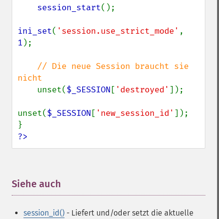
session_start
();

ini_set
(
'session.use_strict_mode'
, 
1
);

// Die neue Session braucht sie 
nicht

unset(
$_SESSION
[
'destroyed'
]);

unset(
$_SESSION
[
'new_session_id'
]);

?>
Siehe auch
¶
session_id()
- Liefert und/oder setzt die aktuelle