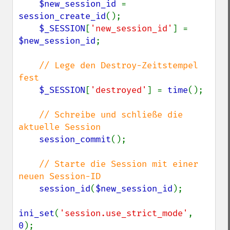
$new_session_id 
= 
session_create_id
();

$_SESSION
[
'new_session_id'
] = 
$new_session_id
;

// Lege den Destroy-Zeitstempel 
fest

$_SESSION
[
'destroyed'
] = 
time
();

// Schreibe und schließe die 
aktuelle Session

session_commit
();

// Starte die Session mit einer 
neuen Session-ID

session_id
(
$new_session_id
);

ini_set
(
'session.use_strict_mode'
, 
0
);
