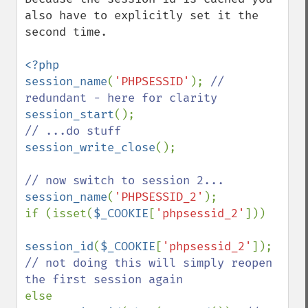
also have to explicitly set it the 
second time.

<?php

session_name
(
'PHPSESSID'
); 
// 
session_start
session_write_close
();

session_name
(
'PHPSESSID_2'
);

if (isset(
$_COOKIE
[
'phpsessid_2'
]))

session_id
(
$_COOKIE
[
'phpsessid_2'
]); 
// not doing this will simply reopen 
else
