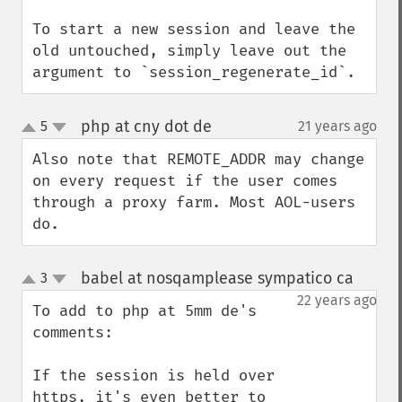
To start a new session and leave the 
old untouched, simply leave out the 
argument to `session_regenerate_id`.
php at cny dot de
5
21 years ago
¶
up
down
Also note that REMOTE_ADDR may change 
on every request if the user comes 
through a proxy farm. Most AOL-users 
do.
babel at nosqamplease sympatico ca
3
¶
up
down
22 years ago
To add to php at 5mm de's 
comments:

If the session is held over 
https, it's even better to 