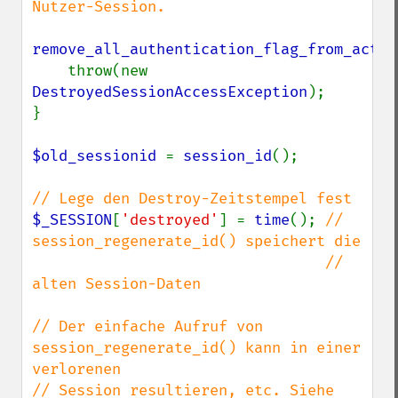
Nutzer-Session.

remove_all_authentication_flag_from_activ
    throw(new 
DestroyedSessionAccessException
);

}

$old_sessionid 
= 
session_id
();

$_SESSION
[
'destroyed'
] = 
time
(); 
// 
session_regenerate_id() speichert die

                                 // 
alten Session-Daten

// Der einfache Aufruf von 
session_regenerate_id() kann in einer 
verlorenen

// Session resultieren, etc. Siehe 