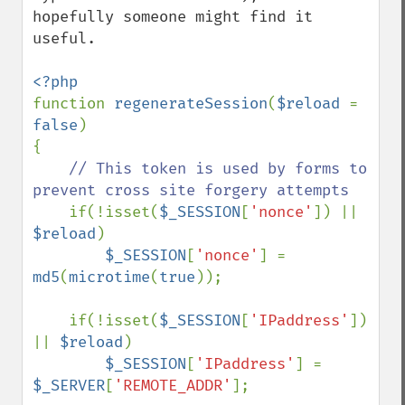
hopefully someone might find it 
useful.

function 
regenerateSession
(
$reload 
= 
false
)

{

// This token is used by forms to 
prevent cross site forgery attempts

if(!isset(
$_SESSION
[
'nonce'
]) || 
$reload
)

$_SESSION
[
'nonce'
] = 
md5
(
microtime
(
true
));

    if(!isset(
$_SESSION
[
'IPaddress'
]) 
|| 
$reload
)

$_SESSION
[
'IPaddress'
] = 
$_SERVER
[
'REMOTE_ADDR'
];
