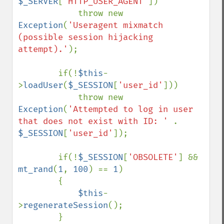
$_SERVER
[
'HTTP_USER_AGENT'
])

            throw new 
Exception
(
'Useragent mixmatch 
(possible session hijacking 
attempt).'
);

        if(!
$this
-
>
loadUser
(
$_SESSION
[
'user_id'
]))

            throw new 
Exception
(
'Attempted to log in user 
that does not exist with ID: ' 
. 
$_SESSION
[
'user_id'
]);

        if(!
$_SESSION
[
'OBSOLETE'
] && 
mt_rand
(
1
, 
100
) == 
1
)

        {

$this
-
>
regenerateSession
();

        }
