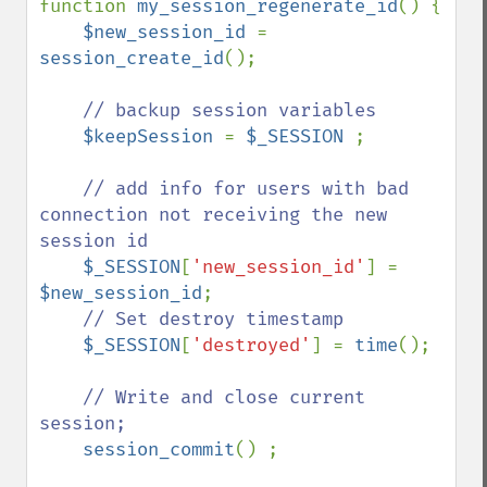
function 
my_session_regenerate_id
() {

$new_session_id 
= 
session_create_id
();

// backup session variables

$keepSession 
= 
$_SESSION 
;

// add info for users with bad 
connection not receiving the new 
session id

$_SESSION
[
'new_session_id'
] = 
$new_session_id
;        

// Set destroy timestamp

$_SESSION
[
'destroyed'
] = 
time
();

// Write and close current 
session;

session_commit
() ;
