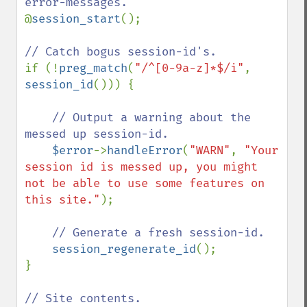
@
session_start
();

if (!
preg_match
(
"/^[0-9a-z]*$/i"
, 
session_id
())) {

// Output a warning about the 
messed up session-id.

$error
->
handleError
(
"WARN"
, 
"Your 
session id is messed up, you might 
not be able to use some features on 
this site."
);

// Generate a fresh session-id.

session_regenerate_id
();

}
