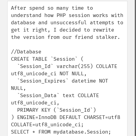
down
After spend so many time to 
understand how PHP session works with 
database and unsuccessful attempts to 
get it right, I decided to rewrite 
the version from our friend stalker.

//Database

CREATE TABLE `Session` (

  `Session_Id` varchar(255) COLLATE 
utf8_unicode_ci NOT NULL,

  `Session_Expires` datetime NOT 
NULL,

  `Session_Data` text COLLATE 
utf8_unicode_ci,

  PRIMARY KEY (`Session_Id`)

) ENGINE=InnoDB DEFAULT CHARSET=utf8 
COLLATE=utf8_unicode_ci;

SELECT * FROM mydatabase.Session;
