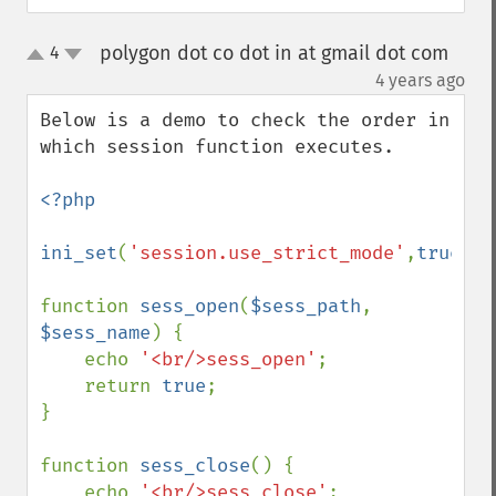
polygon dot co dot in at gmail dot com
4
up
down
¶
4 years ago
Below is a demo to check the order in 
which session function executes.

<?php

ini_set
(
'session.use_strict_mode'
,
true
);

function 
sess_open
(
$sess_path
, 
$sess_name
) {

    echo 
'<br/>sess_open'
;

    return 
true
;

}

function 
sess_close
() {

    echo 
'<br/>sess_close'
;
