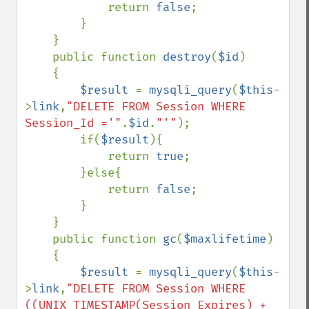
            return 
false
;

        }

    }

    public function 
destroy
(
$id
)

    {

$result 
= 
mysqli_query
(
$this
-
>
link
,
"DELETE FROM Session WHERE 
Session_Id ='"
.
$id
.
"'"
);

        if(
$result
){

            return 
true
;

        }else{

            return 
false
;

        }

    }

    public function 
gc
(
$maxlifetime
)

    {

$result 
= 
mysqli_query
(
$this
-
>
link
,
"DELETE FROM Session WHERE 
((UNIX_TIMESTAMP(Session_Expires) + 