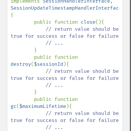
implements 
SessionHandlerInterface
, 
SessionUpdateTimestampHandlerInterface 
{

        public function 
close
(){

// return value should be 
true for success or false for failure

            // ...

}

        public function 
destroy
(
$sessionId
){

// return value should be 
true for success or false for failure

            // ... 

}

        public function 
gc
(
$maximumLifetime
){

// return value should be 
true for success or false for failure

            // ...
