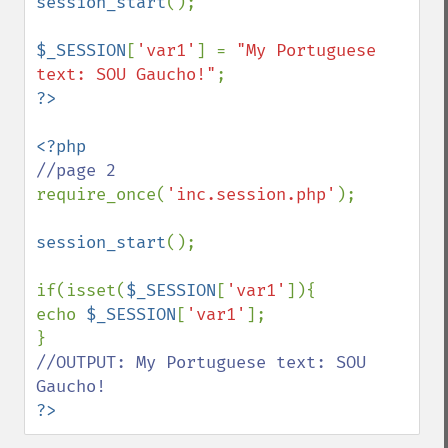
session_start
();

$_SESSION
[
'var1'
] = 
"My Portuguese 
text: SOU Gaucho!"
require_once(
'inc.session.php'
);

session_start
();

if(isset(
$_SESSION
[
'var1'
]){

echo 
$_SESSION
[
'var1'
]; 

//OUTPUT: My Portuguese text: SOU 
?>