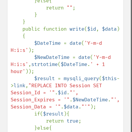
        }else{

            return 
""
;

        }

    }

    public function 
write
(
$id
, 
$data
)

    {

$DateTime 
= 
date
(
'Y-m-d 
H:i:s'
);

$NewDateTime 
= 
date
(
'Y-m-d 
H:i:s'
,
strtotime
(
$DateTime
.
' + 1 
hour'
));

$result 
= 
mysqli_query
(
$this
-
>
link
,
"REPLACE INTO Session SET 
Session_Id = '"
.
$id
.
"', 
Session_Expires = '"
.
$NewDateTime
.
"', 
Session_Data = '"
.
$data
.
"'"
);

        if(
$result
){

            return 
true
;

        }else{
