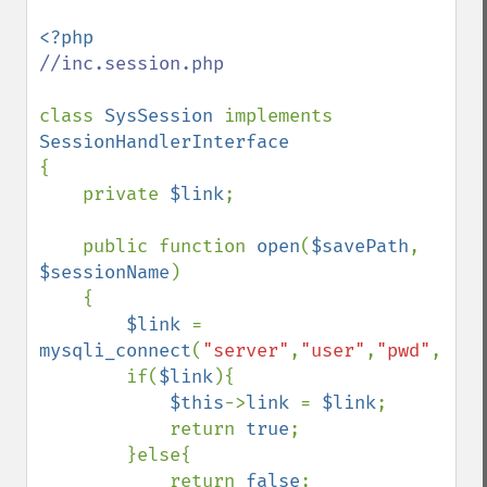
//inc.session.php

class 
SysSession 
implements 
{

    private 
$link
;

    public function 
open
(
$savePath
, 
$sessionName
)

    {

$link 
= 
mysqli_connect
(
"server"
,
"user"
,
"pwd"
,
"myd
        if(
$link
){

$this
->
link 
= 
$link
;

            return 
true
;

        }else{

            return 
false
;
