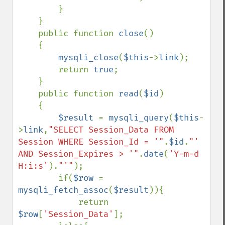
        }

    }

    public function 
close
()

    {

mysqli_close
(
$this
->
link
);

        return 
true
;

    }

    public function 
read
(
$id
)

    {

$result 
= 
mysqli_query
(
$this
-
>
link
,
"SELECT Session_Data FROM 
Session WHERE Session_Id = '"
.
$id
.
"' 
AND Session_Expires > '"
.
date
(
'Y-m-d 
H:i:s'
).
"'"
);

        if(
$row 
= 
mysqli_fetch_assoc
(
$result
)){

            return 
$row
[
'Session_Data'
];
