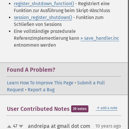
register_shutdown_function()
- Registriert eine
Funktion zur Ausführung beim Skript-Abschluss
session_register_shutdown()
- Funktion zum
Schließen von Sessions
Eine vollständige prozedurale
Referenzimplementierung kann
» save_handler.inc
entnommen werden
Found A Problem?
Learn How To Improve This Page
•
Submit a Pull
Request
•
Report a Bug
＋
User Contributed Notes
add a note
39 notes
andreipa at gmail dot com
47
10 years ago
¶
up