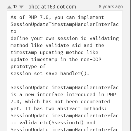
ohcc at 163 dot com
13
8 years ago
¶
up
down
As of PHP 7.0, you can implement 
SessionUpdateTimestampHandlerInterface 
to 

define your own session id validating 
method like validate_sid and the 
timestamp updating method like 
update_timestamp in the non-OOP 
prototype of 
session_set_save_handler().

SessionUpdateTimestampHandlerInterface 
is a new interface introduced in PHP 
7.0, which has not been documented 
yet. It has two abstract methods: 
SessionUpdateTimestampHandlerInterface 
:: validateId($sessionId) and 
SessionUpdateTimestampHandlerInterface 