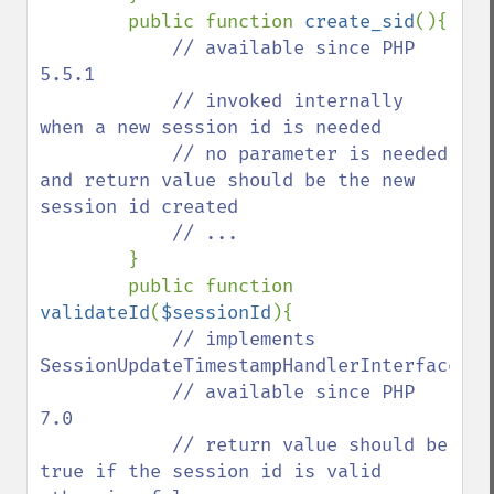
        public function 
create_sid
(){

// available since PHP 
5.5.1

            // invoked internally 
when a new session id is needed

            // no parameter is needed 
and return value should be the new 
session id created

            // ...

}

        public function 
validateId
(
$sessionId
){

// implements 
SessionUpdateTimestampHandlerInterface::v
            // available since PHP 
7.0

            // return value should be 
true if the session id is valid 