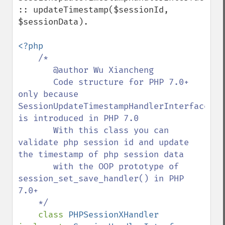
:: updateTimestamp($sessionId, 
$sessionData).

<?php

/*

       @author Wu Xiancheng

       Code structure for PHP 7.0+ 
only because 
SessionUpdateTimestampHandlerInterface 
is introduced in PHP 7.0

       With this class you can 
validate php session id and update 
the timestamp of php session data

       with the OOP prototype of 
session_set_save_handler() in PHP 
7.0+

    */

class 
PHPSessionXHandler 