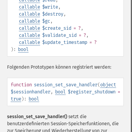
callable
$write
,
callable
$destroy
,
callable
$gc
,
callable
$create_sid
= ?
,
callable
$validate_sid
= ?
,
callable
$update_timestamp
= ?
):
bool
Folgenden Prototypen können registriert werden:
function
session_set_save_handler
(
object
$sessionhandler
,
bool
$register_shutdown
=
true
):
bool
session_set_save_handler()
setzt die
benutzerdefinierten Session-Speicherfunktionen, die
zur Speicherung und Wiederherstellung von zur