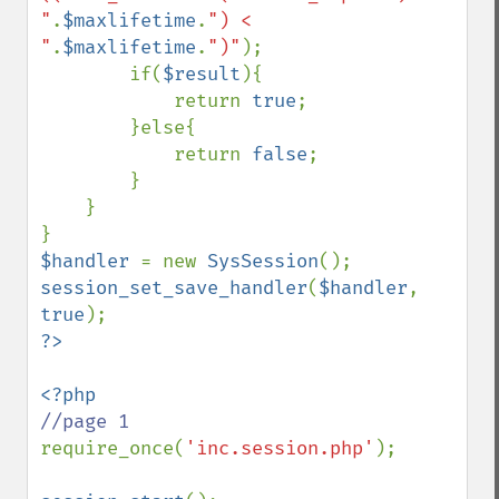
"
.
$maxlifetime
.
") < 
"
.
$maxlifetime
.
")"
);

        if(
$result
){

            return 
true
;

        }else{

            return 
false
;

        }

    }

$handler 
= new 
SysSession
session_set_save_handler
(
$handler
, 
true
require_once(
'inc.session.php'
);
