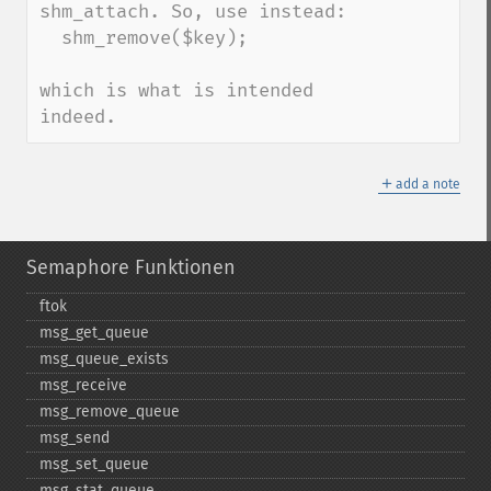
shm_attach. So, use instead:

  shm_remove($key);

which is what is intended 
indeed.
＋
add a note
Semaphore Funktionen
ftok
msg_​get_​queue
msg_​queue_​exists
msg_​receive
msg_​remove_​queue
msg_​send
msg_​set_​queue
msg_​stat_​queue