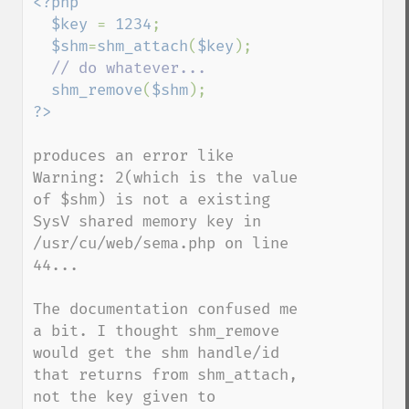
<?php

  $key 
= 
1234
;

$shm
=
shm_attach
(
$key
);

// do whatever...

shm_remove
(
$shm
produces an error like

Warning: 2(which is the value 
of $shm) is not a existing 
SysV shared memory key in 
/usr/cu/web/sema.php on line 
44...

The documentation confused me 
a bit. I thought shm_remove 
would get the shm handle/id 
that returns from shm_attach, 
not the key given to 