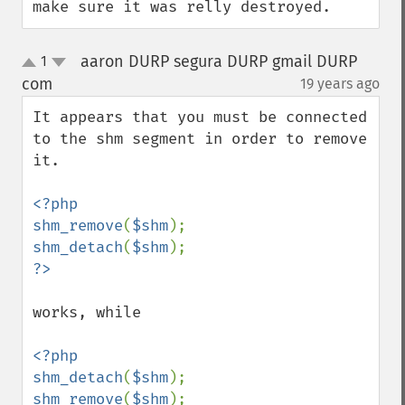
make sure it was relly destroyed.
aaron DURP segura DURP gmail DURP
1
up
down
com
19 years ago
¶
It appears that you must be connected 
to the shm segment in order to remove 
it.

<?php

shm_remove
(
$shm
shm_detach
(
$shm
works, while

<?php

shm_detach
(
$shm
shm_remove
(
$shm