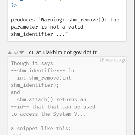
produces "Warning: shm_remove(): The 
parameter is not a valid 
shm_identifier ..."
cu at ulakbim dot gov dot tr
-3
¶
up
down
26 years ago
Though it says 
**shm_identifier** in

  int shm_remove(int 
shm_identifier);

and

  shm_attach() returns an 
**id** that that can be used 
to access the System V...
