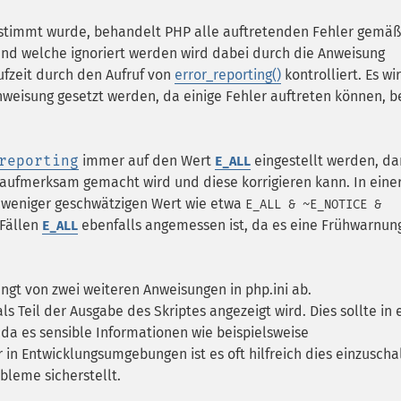
stimmt wurde, behandelt PHP alle auftretenden Fehler gemäß
 und welche ignoriert werden wird dabei durch die Anweisung
aufzeit durch den Aufruf von
error_reporting()
kontrolliert. Es wi
weisung gesetzt werden, da einige Fehler auftreten können, b
reporting
immer auf den Wert
eingestellt werden, da
E_ALL
 aufmerksam gemacht wird und diese korrigieren kann. In eine
weniger geschwätzigen Wert wie etwa
E_ALL & ~E_NOTICE &
 Fällen
ebenfalls angemessen ist, da es eine Frühwarnung
E_ALL
ängt von zwei weiteren Anweisungen in php.ini ab.
als Teil der Ausgabe des Skriptes angezeigt wird. Dies sollte in 
a es sensible Informationen wie beispielsweise
n Entwicklungsumgebungen ist es oft hilfreich dies einzuscha
bleme sicherstellt.