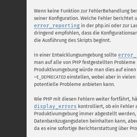
Wenn keine Funktion zur FehlerBehandlung be
seiner Konfiguration. Welche Fehler berichtet
error_reporting
in der php.ini oder zur L
dringend empfohlen, dass die Konfigurationsan
die Ausführung des Skripts beginnt.
In einer Entwicklungsumgebung sollte
error_
man auf alle von PHP festgestellten Probleme
Produktivumgebung würde man dies auf einen 
einstellen, wobei aber in vielen
~E_DEPRECATED
potentielle Probleme anbieten kann.
Wie PHP mit diesen Fehlern weiter fortfährt, h
display_errors
kontrolliert, ob ein Fehler 
Produktivumgebung immer abgestellt werden, d
Datenbankzugangsdaten beinhalten kann, aber i
da es eine sofortige Berichterstattung über Pro