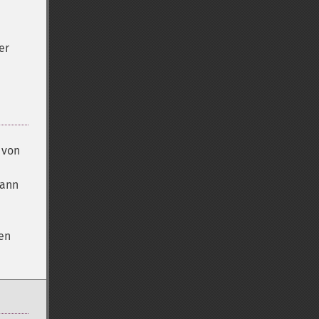
er
 von
kann
den