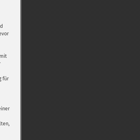
rd
evor
mit
r
 für
einer
lten,